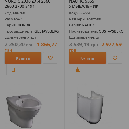
NORDIC 2930 ДЛЯ 2560
NAUTIC 5565
2600 2700 5194
УМЫВАЛЬНИК
ПОЛУПЬЕДЕСТАЛ
Код: 686260
Код: 686229
Размеры:
Размеры: 650х500
Серия:
NORDIC
Серия:
NAUTIC
Производитель:
GUSTAVSBERG
Производитель:
GUSTAVSBERG
Ед.измерения: шт
Ед.измерения: шт
2 250,20
1 866,77
3 589,19
2 977,59
грн
грн
грн
грн
Купить
Купить