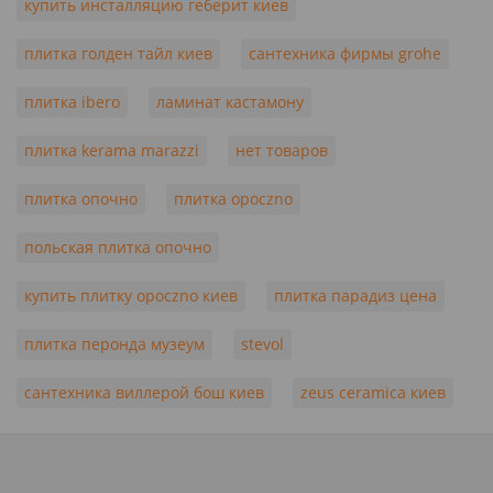
купить инсталляцию геберит киев
плитка голден тайл киев
сантехника фирмы grohe
плитка ibero
ламинат кастамону
плитка kerama marazzi
нет товаров
плитка опочно
плитка opoczno
польская плитка опочно
купить плитку opoczno киев
плитка парадиз цена
плитка перонда музеум
stevol
сантехника виллерой бош киев
zeus ceramica киев