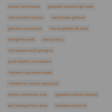
duravit сантехника
душевые кабины eger киев
emil ceramica купить
сантехника galassia
galassia сантехника
плитка golden tile киев
hansgrohe киев
плитка ibero
сантехника якоб делафон
jacob delafon сантехника
теплые полы nexans киев
теплый пол nexans киев цена
купить смеситель oras
душевая кабина radaway
инсталляция tece цена
керамика полисся