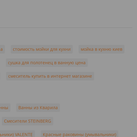
на
стоимость мойки для кухни
мойка в кухню киев
сушка для полотенец в ванную цена
смеситель купить в интернет магазине
анны
Ванны из Кварила
Смесители STEINBERG
ьники) VALENTE
Красные раковины (умывальники)