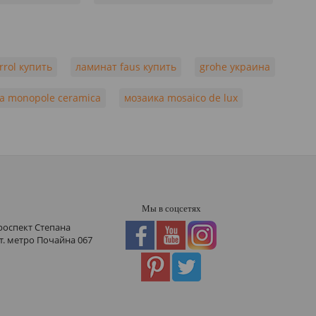
rrol купить
ламинат faus купить
grohe украина
а monopole ceramica
мозаика mosaico de lux
Мы в соцсетях
роспект Степана
ст. метро Почайна
067