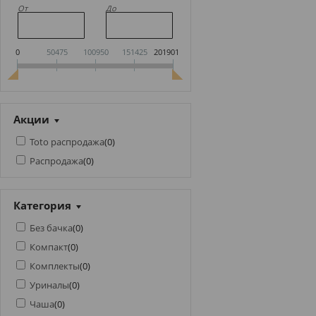
От
До
0
50475
100950
151425
201901
Акции
Toto распродажа
(
0
)
Распродажа
(
0
)
Категория
Без бачка
(
0
)
Компакт
(
0
)
Комплекты
(
0
)
Уриналы
(
0
)
Чаша
(
0
)