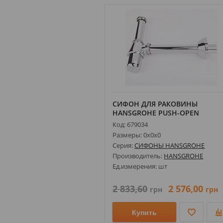
СИФОН ДЛЯ РАКОВИНЫ
HANSGROHE PUSH-OPEN
52010000
Код: 679034
Размеры: 0х0х0
Серия:
СИФОНЫ HANSGROHE
Производитель:
HANSGROHE
Ед.измерения: шт
2 833,60
2 576,00
грн
грн
Купить