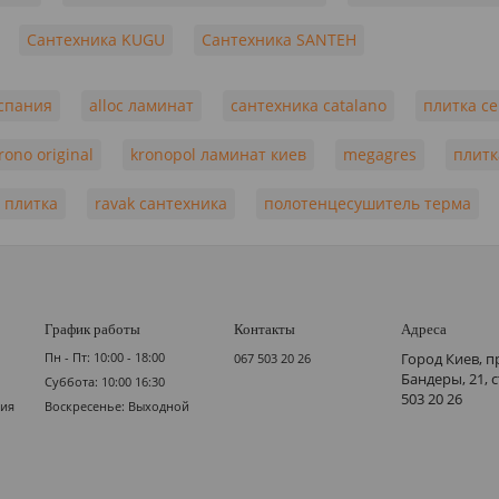
Сантехника KUGU
Сантехника SANTEH
испания
alloc ламинат
сантехника catalano
плитка ce
ono original
kronopol ламинат киев
megagres
плитк
 плитка
ravak сантехника
полотенцесушитель терма
График работы
Контакты
Адреса
Пн - Пт: 10:00 - 18:00
Город Киев, п
067 503 20 26
Бандеры, 21, 
Суббота: 10:00 16:30
503 20 26
мия
Воскресенье: Выходной