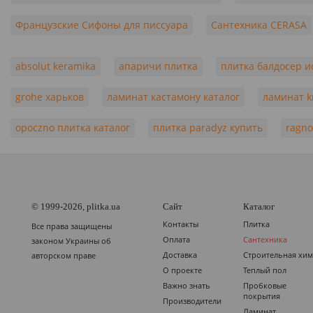
Французские Сифоны для писсуара
Сантехника CERASA
absolut keramika
апаричи плитка
плитка балдосер 
grohe харьков
ламинат кастамону каталог
ламинат kr
opoczno плитка каталог
плитка paradyz купить
ragno
© 1999-2026, plitka.ua
Сайт
Каталог
Контакты
Плитка
Все права защищены
Оплата
Сантехника
законом Украины об
Доставка
Строительная хи
авторском праве
О проекте
Теплый пол
Важно знать
Пробковые
покрытия
Производители
Ламинат