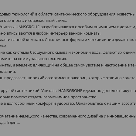
довых технологий в области сантехнического оборудования. Извест
олговечность и современный стиль.
. Унитазы HANSGROHE разрабатываются с особым вниманием к деталям, 
ьно вписываются в любой интерьер ванной комнаты.
ласти ванной комнаты. Лаконичные формы и четкие линии делают их
ене.
е как системы бесшумного смыва и экономии воды, делают их одними
номить на коммунальных платежах.
мнаты, а элемент, влияющий на общее самочувствие и настроение в те
зовании.
ин предлагает широкий ассортимент раковин, которые отлично сочета
 с другой сантехникой. Унитазы HANSGROHE идеально дополнят такую в
оторые помогут создать гармоничное пространство.
ние в долгосрочный комфорт и удобство. Ознакомьтесь с нашим ассор
очетание немецкого качества, современного дизайна и инновационных
ждый день.