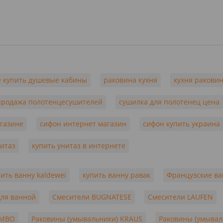
е купить душевые кабины
раковина кухня
кухня ракови
продажа полотенцесушителей
сушилка для полотенец цена
агазине
сифон интернет магазин
сифон купить украина
нитаз
купить унитаз в интернете
пить ванну kaldewei
купить ванну равак
Французские в
для ванной
Смесители BUGNATESE
Смесители LAUFEN
OMBO
Раковины (умывальники) KRAUS
Раковины (умывал