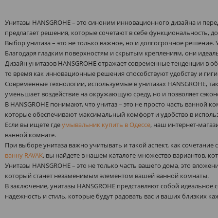
Унитазы HANSGROHE – это синоним инновационного дизайна и пере
предлагает решения, которые сочетают в себе функциональность, д
Выбор унитаза – это не только важное, но и долгосрочное решение
Благодаря гладким поверхностям и скрытым креплениям, они идеал
Дизайн унитазов HANSGROHE отражает современные тенденции в об
то время как инновационные решения способствуют удобству и гиги
Современные технологии, используемые в унитазах HANSGROHE, таки
уменьшает воздействие на окружающую среду, но и позволяет сэко
В HANSGROHE понимают, что унитаз – это не просто часть ванной ко
которые обеспечивают максимальный комфорт и удобство в исполь
Если вы ищете где
умывальник купить в Одессе
, наш интернет-магаз
ванной комнате.
При выборе унитаза важно учитывать и такой аспект, как сочетание
ванну RAVAK
, вы найдете в нашем каталоге множество вариантов, к
Унитазы HANSGROHE – это не только часть вашего дома, это вложе
который станет незаменимым элементом вашей ванной комнаты.
В заключение, унитазы HANSGROHE представляют собой идеальное с
надежность и стиль, которые будут радовать вас и ваших близких ка