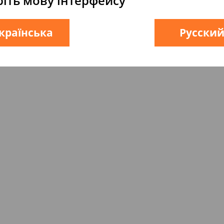
іть мову інтерфейсу
країнська
Русски