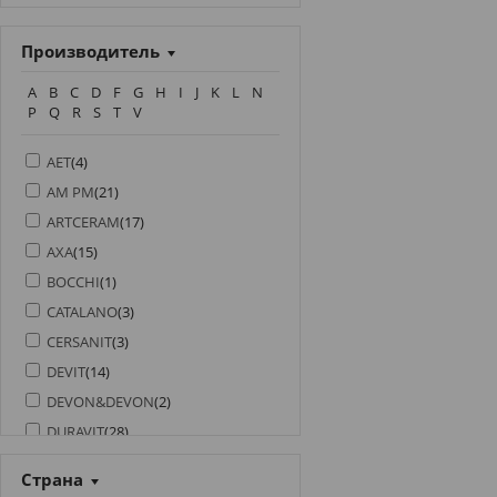
Производитель
A
B
C
D
F
G
H
I
J
K
L
N
P
Q
R
S
T
V
AET
(
4
)
AM PM
(
21
)
ARTCERAM
(
17
)
AXA
(
15
)
BOCCHI
(
1
)
CATALANO
(
3
)
CERSANIT
(
3
)
DEVIT
(
14
)
DEVON&DEVON
(
2
)
DURAVIT
(
28
)
FLAMINIA
(
1
)
Страна
GALASSIA
(
10
)