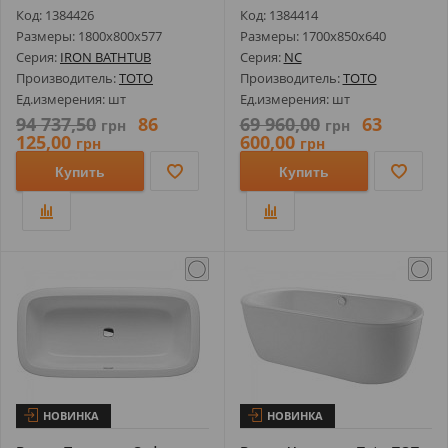
180Х80Х57,6 см ...
170X85X...
Код: 1384426
Код: 1384414
Размеры: 1800х800х577
Размеры: 1700х850х640
Серия:
IRON BATHTUB
Серия:
NC
Производитель:
TOTO
Производитель:
TOTO
Ед.измерения: шт
Ед.измерения: шт
94 737,50
86
69 960,00
63
грн
грн
125,00
600,00
грн
грн
Купить
Купить
НОВИНКА
НОВИНКА