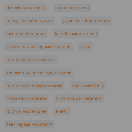
duravit сантехника
сантехника ferro
hansgrohe киев купить
душевая кабина huppe
jacob delafon цены
kaindl ламинат цена
купить плитку керама марацци
kraus
плитка la faenza купить
теплый пол nexans купить киев
плитка опочно купить киев
орас смесители
смеситель rubineta
плитка super ceramica
плитка vivacer киев
вивес
зевс керамика каталог