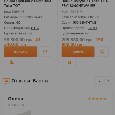
Ванна Прямая с Сифоном
Ванна Чугунная Toto TOT-
Toto TOT-
FBY1824CHPWV1EE
PAY1740PWEE+syphon 1...
1800X800X550...
Код: 1384446
Код: 1384419
Размеры: 1700х850х640
Размеры: 1800х800х550
Серия:
NC
Серия:
IRON BATHTUB
Производитель:
TOTO
Производитель:
TOTO
Ед.измерения: шт
Ед.измерения: шт
58 300,00
41
209 880,00
190
грн
грн
340,00
800,00
грн
грн
Купить
Купить
Отзывы: Ванны
Олена
09.06.2023