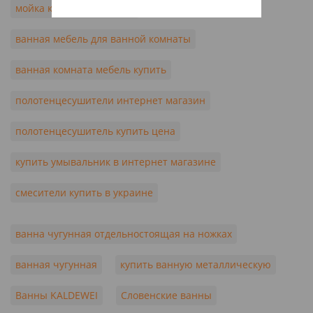
мойка кухонная украина
ванная мебель для ванной комнаты
ванная комната мебель купить
полотенцесушители интернет магазин
полотенцесушитель купить цена
купить умывальник в интернет магазине
смесители купить в украине
ванна чугунная отдельностоящая на ножках
ванная чугунная
купить ванную металлическую
Ванны KALDEWEI
Словенские ванны