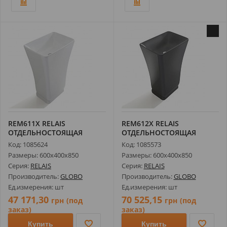
REM611X RELAIS
REM612X RELAIS
ОТДЕЛЬНОСТОЯЩАЯ
ОТДЕЛЬНОСТОЯЩАЯ
РАКОВИНА,
РАКОВИНА,
Код: 1085624
Код: 1085573
МОНОЛИТНАЯ,...
МОНОЛИТНАЯ,...
Размеры: 600х400х850
Размеры: 600х400х850
Серия:
RELAIS
Серия:
RELAIS
Производитель:
GLOBO
Производитель:
GLOBO
Ед.измерения: шт
Ед.измерения: шт
47 171,30
70 525,15
грн
(под
грн
(под
заказ)
заказ)
Купить
Купить