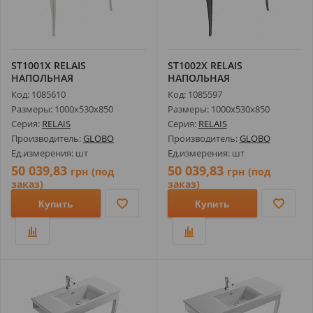
ST1001X RELAIS
ST1002X RELAIS
НАПОЛЬНАЯ
НАПОЛЬНАЯ
КОНСТРУКЦИЯ С
КОНСТРУКЦИЯ С
Код: 1085610
Код: 1085597
УМЫВАЛЬНИКОМ ...
УМЫВАЛЬНИКОМ ...
Размеры: 1000х530х850
Размеры: 1000х530х850
Серия:
RELAIS
Серия:
RELAIS
Производитель:
GLOBO
Производитель:
GLOBO
Ед.измерения: шт
Ед.измерения: шт
50 039,83
50 039,83
грн
(под
грн
(под
заказ)
заказ)
Купить
Купить