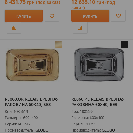
8 431,73
12 633,10
грн
(под заказ)
грн
(под
заказ)
Купить
Купить
RE060.OR RELAIS ВРЕЗНАЯ
RE060.PL RELAIS ВРЕЗНАЯ
РАКОВИНА 60X40, БЕЗ
РАКОВИНА 60X40, БЕЗ
ПЕРЕЛИВА...
ПЕРЕЛИВА...
Код: 1085619
Код: 1085590
Размеры: 600х400
Размеры: 600х400
Серия:
RELAIS
Серия:
RELAIS
Производитель:
GLOBO
Производитель:
GLOBO