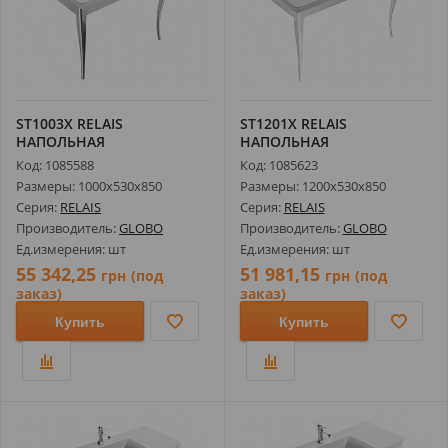
ST1003X RELAIS
ST1201X RELAIS
НАПОЛЬНАЯ
НАПОЛЬНАЯ
КОНСТРУКЦИЯ С
КОНСТРУКЦИЯ С
Код: 1085588
Код: 1085623
УМЫВАЛЬНИКОМ ...
УМЫВАЛЬНИКОМ ...
Размеры: 1000х530х850
Размеры: 1200х530х850
Серия:
RELAIS
Серия:
RELAIS
Производитель:
GLOBO
Производитель:
GLOBO
Ед.измерения: шт
Ед.измерения: шт
55 342,25
51 981,15
грн
(под
грн
(под
заказ)
заказ)
Купить
Купить