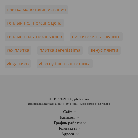
плитка монополия испания
теплый пол нексанс цена
теплые полы nexans киев
смесители oras купить
rex плитка
плитка serenissima
венус плитка
viega киев
villeroy boch сантехника
© 1999-2026, plitka.ua
Все права защищены законом Украины об авторском праве
Сайт
Каталог
График работы
Контакты
Адреса