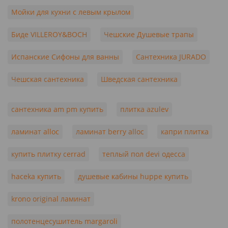
Мойки для кухни с левым крылом
Биде VILLEROY&BOCH
Чешские Душевые трапы
Испанские Сифоны для ванны
Сантехника JURADO
Чешская сантехника
Шведская сантехника
сантехника am pm купить
плитка azulev
ламинат alloc
ламинат berry alloc
капри плитка
купить плитку cerrad
теплый пол devi одесса
haceka купить
душевые кабины huppe купить
krono original ламинат
полотенцесушитель margaroli