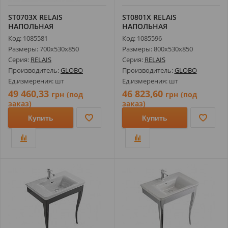
ST0703X RELAIS
ST0801X RELAIS
НАПОЛЬНАЯ
НАПОЛЬНАЯ
КОНСТРУКЦИЯ С
КОНСТРУКЦИЯ С
Код: 1085581
Код: 1085596
УМЫВАЛЬНИКОМ ...
УМЫВАЛЬНИКОМ ...
Размеры: 700х530х850
Размеры: 800х530х850
Серия:
RELAIS
Серия:
RELAIS
Производитель:
GLOBO
Производитель:
GLOBO
Ед.измерения: шт
Ед.измерения: шт
49 460,33
46 823,60
грн
(под
грн
(под
заказ)
заказ)
Купить
Купить