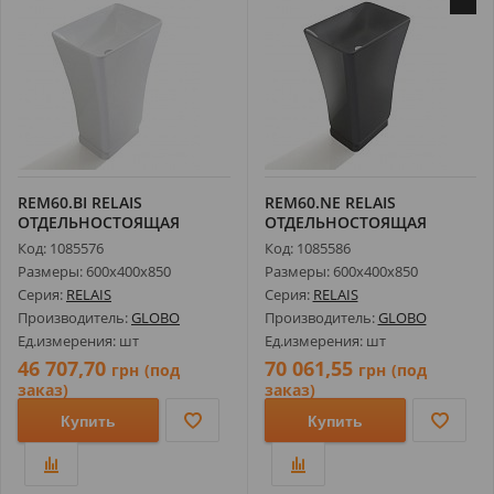
REM60.BI RELAIS
REM60.NE RELAIS
ОТДЕЛЬНОСТОЯЩАЯ
ОТДЕЛЬНОСТОЯЩАЯ
РАКОВИНА,
РАКОВИНА,
Код: 1085576
Код: 1085586
МОНОЛИТНАЯ...
МОНОЛИТНАЯ...
Размеры: 600х400х850
Размеры: 600х400х850
Серия:
RELAIS
Серия:
RELAIS
Производитель:
GLOBO
Производитель:
GLOBO
Ед.измерения: шт
Ед.измерения: шт
46 707,70
70 061,55
грн
(под
грн
(под
заказ)
заказ)
Купить
Купить