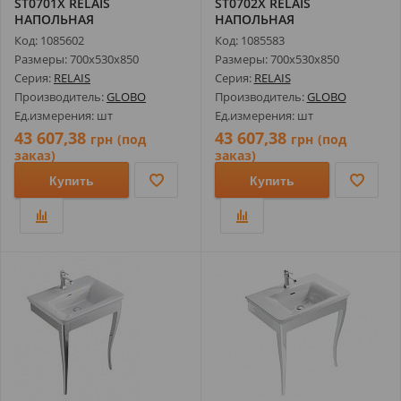
ST0701X RELAIS
ST0702X RELAIS
НАПОЛЬНАЯ
НАПОЛЬНАЯ
КОНСТРУКЦИЯ С
КОНСТРУКЦИЯ С
Код: 1085602
Код: 1085583
УМЫВАЛЬНИКОМ ...
УМЫВАЛЬНИКОМ ...
Размеры: 700х530х850
Размеры: 700х530х850
Серия:
RELAIS
Серия:
RELAIS
Производитель:
GLOBO
Производитель:
GLOBO
Ед.измерения: шт
Ед.измерения: шт
43 607,38
43 607,38
грн
(под
грн
(под
заказ)
заказ)
Купить
Купить