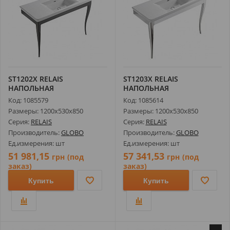
ST1202X RELAIS
ST1203X RELAIS
НАПОЛЬНАЯ
НАПОЛЬНАЯ
КОНСТРУКЦИЯ С
КОНСТРУКЦИЯ С
Код: 1085579
Код: 1085614
УМЫВАЛЬНИКОМ ...
УМЫВАЛЬНИКОМ ...
Размеры: 1200х530х850
Размеры: 1200х530х850
Серия:
RELAIS
Серия:
RELAIS
Производитель:
GLOBO
Производитель:
GLOBO
Ед.измерения: шт
Ед.измерения: шт
51 981,15
57 341,53
грн
(под
грн
(под
заказ)
заказ)
Купить
Купить