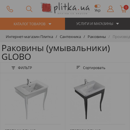
0
Укр
УСЛУГИ И МАГАЗИНЫ
КАТАЛОГ ТОВАРОВ
Интернет-магазин Плитка
Сантехника
Раковины
Производ
Раковины (умывальники)
GLOBO
ФИЛЬТР
Сортировать