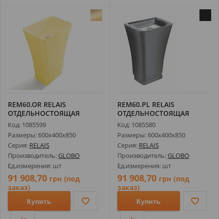
REM60.OR RELAIS
REM60.PL RELAIS
ОТДЕЛЬНОСТОЯЩАЯ
ОТДЕЛЬНОСТОЯЩАЯ
РАКОВИНА,
РАКОВИНА,
Код: 1085599
Код: 1085580
МОНОЛИТНАЯ...
МОНОЛИТНАЯ...
Размеры: 600х400х850
Размеры: 600х400х850
Серия:
RELAIS
Серия:
RELAIS
Производитель:
GLOBO
Производитель:
GLOBO
Ед.измерения: шт
Ед.измерения: шт
91 908,70
91 908,70
грн
(под
грн
(под
заказ)
заказ)
Купить
Купить