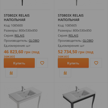
ST0802X RELAIS
ST0803X RELAIS
НАПОЛЬНАЯ
НАПОЛЬНАЯ
КОНСТРУКЦИЯ С
КОНСТРУКЦИЯ С
Код: 1085600
Код: 1085605
УМЫВАЛЬНИКОМ ...
УМЫВАЛЬНИКОМ ...
Размеры: 800х530х850
Размеры: 800х530х850
Серия:
RELAIS
Серия:
RELAIS
Производитель:
GLOBO
Производитель:
GLOBO
Ед.измерения: шт
Ед.измерения: шт
46 823,60
52 734,50
грн
(под
грн
(под
заказ)
заказ)
Купить
Купить