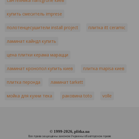
сантехника hansgrohe киев
купить смеситель imprese
полотенцесушители install project
плитка itt ceramic
ламинат кайндл купить
цена плитки керама марацци
ламинат кронопол купить киев
плитка mapisa киев
плитка перонда
ламинат tarkett
мойка для кухни тека
раковина toto
volle
© 1999-2026, plitka.ua
Все права защищены законом Украины об авторском праве