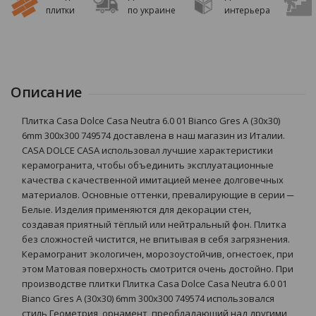
плитки
по украине
интерьера
Описание
Плитка Casa Dolce Casa Neutra 6.0 01 Bianco Gres A (30x30)
6mm 300x300 749574 доставлена в наш магазин из Италии.
CASA DOLCE CASA использовал лучшие характеристики
керамогранита, чтобы объединить эксплуатационные
качества с качественной имитацией менее долговечных
материалов. Основные оттенки, превалирующие в серии ─
Белые. Изделия применяются для декорации стен,
создавая приятный тёплый или нейтральный фон. Плитка
без сложностей чистится, не впитывая в себя загрязнения.
Керамогранит экологичен, морозоустойчив, огнестоек, при
этом Матовая поверхность смотрится очень достойно. При
производстве плитки Плитка Casa Dolce Casa Neutra 6.0 01
Bianco Gres A (30x30) 6mm 300x300 749574 использовался
стиль Геометрия, орнамент, преобладающий над другими