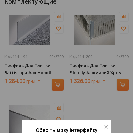
Комплектующие
Код: 1141194
60х2700
Код: 1141200
6х2700
Профиль Для Плитки
Профиль Для Плитки
Battiscopa Алюминий
Filojolly Алюминий Хром
Серебро 2700х60 BA 600
2700х6 RJF 60 ASB
1 284,00
1 326,00
грн/шт
грн/шт
ASN
×
Оберіть мову інтерфейсу