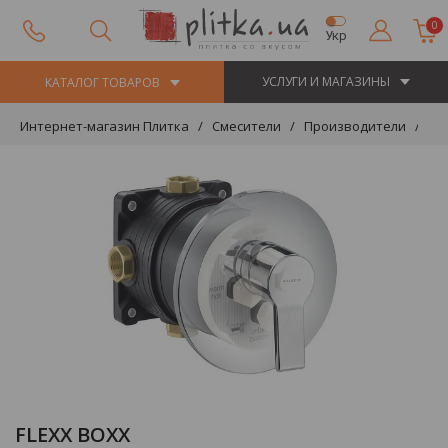
0
Укр
УСЛУГИ И МАГАЗИНЫ
КАТАЛОГ ТОВАРОВ
Интернет-магазин Плитка
Смесители
Производители
KL
FLEXX BOXX