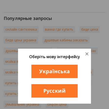
Популярные запросы
онлайн сантехника
ванна где купить
биде цена
биде цена украина
душевые кабины заказать
душевые кабины киев цена
купить мойку на кухню
×
Оберіть мову інтерфейсу
мойка в кухню
цена мойки для кухни
Українська
мойка на кухню киев
кухонные мойки киев цена
купить мебель в ванную
цены на умывальники
Русский
купить умывальник в интернет магазине
умывальник украина
сифон цена