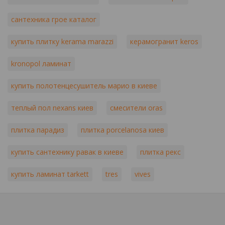
сантехника грое каталог
купить плитку kerama marazzi
керамогранит keros
kronopol ламинат
купить полотенцесушитель марио в киеве
теплый пол nexans киев
смесители oras
плитка парадиз
плитка porcelanosa киев
купить сантехнику равак в киеве
плитка рекс
купить ламинат tarkett
tres
vives