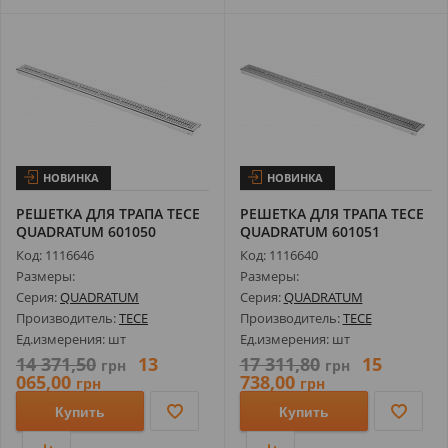
НОВИНКА
НОВИНКА
РЕШЕТКА ДЛЯ ТРАПА TECE
РЕШЕТКА ДЛЯ ТРАПА TECE
QUADRATUM 601050
QUADRATUM 601051
ПОЛИРОВАННАЯ...
МАТОВАЯ ДЛЯ ...
Код: 1116646
Код: 1116640
Размеры:
Размеры:
Серия:
QUADRATUM
Серия:
QUADRATUM
Производитель:
TECE
Производитель:
TECE
Ед.измерения: шт
Ед.измерения: шт
14 371,50
13
17 311,80
15
грн
грн
065,00
738,00
грн
грн
Купить
Купить