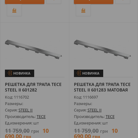
НОВИНКА
НОВИНКА
РЕШЕТКА ДЛЯ ТРАПА TECE
РЕШЕТКА ДЛЯ ТРАПА TECE
STEEL II 601282
STEEL II 601283 МАТОВАЯ
ПОЛИРОВАННАЯ ...
ДЛЯ К...
Код: 1116702
Код: 1116697
Размеры:
Размеры:
Серия:
STEEL II
Серия:
STEEL II
Производитель:
TECE
Производитель:
TECE
Ед.измерения: шт
Ед.измерения: шт
11 759,00
10
11 759,00
10
грн
грн
690,00
690,00
грн
грн