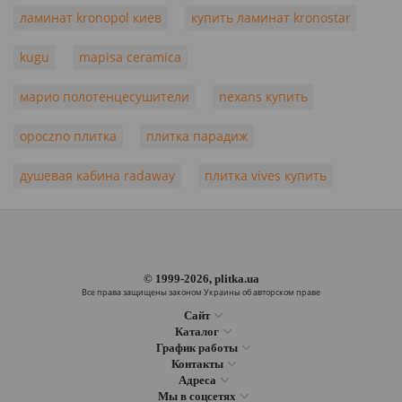
ламинат kronopol киев
купить ламинат kronostar
kugu
mapisa ceramica
марио полотенцесушители
nexans купить
opoczno плитка
плитка парадиж
душевая кабина radaway
плитка vives купить
© 1999-2026, plitka.ua
Все права защищены законом Украины об авторском праве
Сайт
Каталог
График работы
Контакты
Адреса
Мы в соцсетях