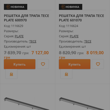
НОВИНКА
НОВИНКА
РЕШЕТКА ДЛЯ ТРАПА TECE
РЕШЕТКА ДЛЯ ТРАПА TECE
PLATE 600970
PLATE 601070
ПОЛИРОВАННАЯ ДЛЯ...
ПОЛИРОВАННАЯ ДЛЯ...
Код: 1116629
Код: 1116624
Размеры:
Размеры:
Серия:
PLATE
Серия:
PLATE
Производитель:
TECE
Производитель:
TECE
Ед.измерения: шт
Ед.измерения: шт
7 839,70
7 127,00
8 820,90
8 019,00
грн
грн
грн
грн
Купить
Купить