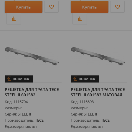
Купить
Купить
НОВИНКА
НОВИНКА
РЕШЕТКА ДЛЯ ТРАПА TECE
РЕШЕТКА ДЛЯ ТРАПА TECE
STEEL II 601582
STEEL II 601583 МАТОВАЯ
ПОЛИРОВАННАЯ ...
ДЛЯ К...
Код: 1116704
Код: 1116698
Размеры:
Размеры:
Серия:
STEEL II
Серия:
STEEL II
Производитель:
TECE
Производитель:
TECE
Ед.измерения: шт
Ед.измерения: шт