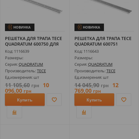
НОВИНКА
НОВИНКА
РЕШЕТКА ДЛЯ ТРАПА TECE
РЕШЕТКА ДЛЯ ТРАПА TECE
QUADRATUM 600750 ДЛЯ
QUADRATUM 600751
КАНАЛА 7...
МАТОВАЯ ДЛЯ ...
Код: 1116639
Код: 1116643
Размеры:
Размеры:
Серия:
QUADRATUM
Серия:
QUADRATUM
Производитель:
TECE
Производитель:
TECE
Ед.измерения: шт
Ед.измерения: шт
11 105,60
10
14 045,90
12
грн
грн
096,00
769,00
грн
грн
Купить
Купить