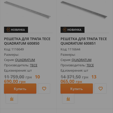
НОВИНКА
НОВИНКА
РЕШЕТКА ДЛЯ ТРАПА TECE
РЕШЕТКА ДЛЯ ТРАПА TECE
QUADRATUM 600850
QUADRATUM 600851
ПОЛИРОВАННАЯ...
МАТОВАЯ ДЛЯ ...
Код: 1116649
Код: 1116644
Размеры:
Размеры:
Серия:
QUADRATUM
Серия:
QUADRATUM
Производитель:
TECE
Производитель:
TECE
Ед.измерения: шт
Ед.измерения: шт
11 759,00
10
14 371,50
13
грн
грн
690,00
065,00
грн
грн
Купить
Купить