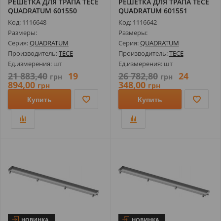
РЕШЕТКА ДЛЯ ТРАПА TECE
РЕШЕТКА ДЛЯ ТРАПА TECE
QUADRATUM 601550
QUADRATUM 601551
ПОЛИРОВАННАЯ...
МАТОВАЯ ДЛЯ ...
Код: 1116648
Код: 1116642
Размеры:
Размеры:
Серия:
QUADRATUM
Серия:
QUADRATUM
Производитель:
TECE
Производитель:
TECE
Ед.измерения: шт
Ед.измерения: шт
21 883,40
19
26 782,80
24
грн
грн
894,00
348,00
грн
грн
Купить
Купить
НОВИНКА
НОВИНКА