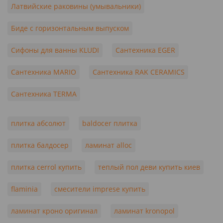
Латвийские раковины (умывальники)
Биде с горизонтальным выпуском
Сифоны для ванны KLUDI
Сантехника EGER
Сантехника MARIO
Сантехника RAK CERAMICS
Сантехника TERMA
плитка абсолют
baldocer плитка
плитка балдосер
ламинат alloc
плитка cerrol купить
теплый пол деви купить киев
flaminia
смесители imprese купить
ламинат кроно оригинал
ламинат kronopol