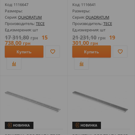
ПОЛИРОВАННАЯ...
МАТОВАЯ ДЛЯ ...
Код: 1116647
Код: 1116641
Размеры:
Размеры:
Серия:
QUADRATUM
Серия:
QUADRATUM
Производитель:
TECE
Производитель:
TECE
Ед.измерения: шт
Ед.измерения: шт
17 311,80
15
21 231,10
19
грн
грн
738,00
301,00
грн
грн
Купить
Купить
НОВИНКА
НОВИНКА