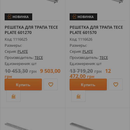
НОВИНКА
НОВИНКА
РЕШЕТКА ДЛЯ ТРАПА TECE
РЕШЕТКА ДЛЯ ТРАПА TECE
PLATE 601270
PLATE 601570
ПОЛИРОВАННАЯ ДЛЯ...
ПОЛИРОВАННАЯ ДЛЯ...
Код: 1116625
Код: 1116626
Размеры:
Размеры:
Серия:
PLATE
Серия:
PLATE
Производитель:
TECE
Производитель:
TECE
Ед.измерения: шт
Ед.измерения: шт
10 453,30
9 503,00
13 719,20
12
грн
грн
472,00
грн
грн
Купить
Купить