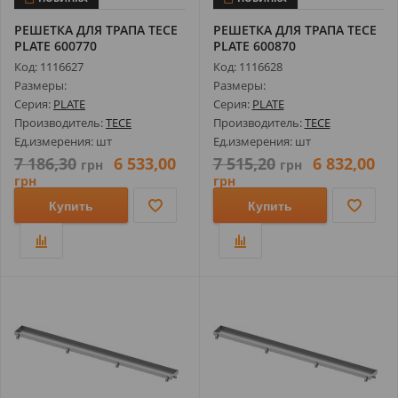
РЕШЕТКА ДЛЯ ТРАПА TECE
РЕШЕТКА ДЛЯ ТРАПА TECE
PLATE 600770
PLATE 600870
ПОЛИРОВАННАЯ ДЛЯ...
ПОЛИРОВАННАЯ ДЛЯ...
Код: 1116627
Код: 1116628
Размеры:
Размеры:
Серия:
PLATE
Серия:
PLATE
Производитель:
TECE
Производитель:
TECE
Ед.измерения: шт
Ед.измерения: шт
7 186,30
6 533,00
7 515,20
6 832,00
грн
грн
грн
грн
Купить
Купить