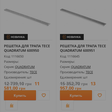
НОВИНКА
НОВИНКА
РЕШЕТКА ДЛЯ ТРАПА TECE
РЕШЕТКА ДЛЯ ТРАПА TECE
QUADRATUM 600950
QUADRATUM 600951
ПОЛИРОВАННАЯ...
МАТОВАЯ ДЛЯ ...
Код: 1116650
Код: 1116645
Размеры:
Размеры:
Серия:
QUADRATUM
Серия:
QUADRATUM
Производитель:
TECE
Производитель:
TECE
Ед.измерения: шт
Ед.измерения: шт
12 739,10
11
15 352,70
13
грн
грн
581,00
957,00
грн
грн
Купить
Купить