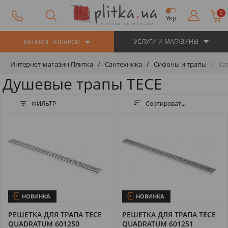
0
Укр
УСЛУГИ И МАГАЗИНЫ
КАТАЛОГ ТОВАРОВ
Интернет-магазин Плитка
Сантехника
Сифоны и трапы
Кат
Душевые трапы TECE
ФИЛЬТР
Сортировать
НОВИНКА
НОВИНКА
РЕШЕТКА ДЛЯ ТРАПА TECE
РЕШЕТКА ДЛЯ ТРАПА TECE
QUADRATUM 601250
QUADRATUM 601251