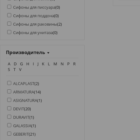
Сифоны для писсуара
(
0
)
Сифоны для поддона
(
0
)
Сифоны для раковины
(
2
)
Сифоны для унитаза
(
0
)
Производитель
A
D
G
H
I
J
K
L
M
N
P
R
S
T
V
ALCAPLAST
(
2
)
ARMATURA
(
14
)
ASIGNATURA
(
1
)
DEVIT
(
20
)
DURAVIT
(
1
)
GALASSIA
(
1
)
GEBERIT
(
21
)