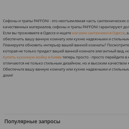
RAVAK
(
2
)
REA
(
24
)
Сифоны и трапы PAFFONI - это неотъемлемая часть сантехнических 
ROCA
(
1
)
качественных материалов, сифоны и трапы PAFFONI гарантируют дол
SANIT
(
14
)
Если вы проживаете в Одессе и ищете
магазин сантехники в Одессе
, 
SIMAS
(
1
)
обеспечить вашу ванную комнату или кухню надежными и стильны
SOPRO
(
8
)
Планируете обновить интерьер вашей ванной комнаты? Посмотрит
которая не только придаст вашей ванной комнате элегантный вид, н
STEINBERG
(
3
)
Купить кухонную мойку в Киеве
теперь просто - просто перейдите 
TECE
(
48
)
отличаются не только стильным дизайном, но и высоким качеством 
TRES
(
1
)
Обеспечьте вашу ванную комнату или кухню надежными и стильными
доме!
VALTEMO
(
5
)
VIEGA
(
28
)
VOLLE
(
1
)
Популярные запросы