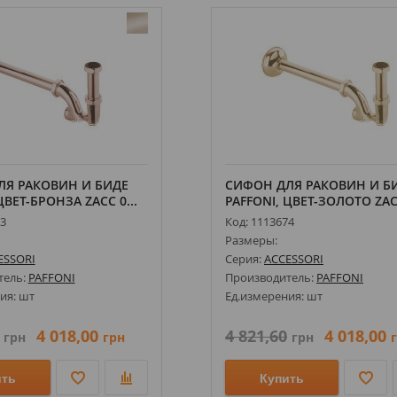
ЛЯ РАКОВИН И БИДЕ
СИФОН ДЛЯ РАКОВИН И Б
ЦВЕТ-БРОНЗА ZACC 0...
PAFFONI, ЦВЕТ-ЗОЛОТО ZACC
73
Код: 1113674
Размеры:
ESSORI
Серия:
ACCESSORI
тель:
PAFFONI
Производитель:
PAFFONI
ия: шт
Ед.измерения: шт
4 018,00
4 821,60
4 018,00
грн
грн
грн
ить
Купить