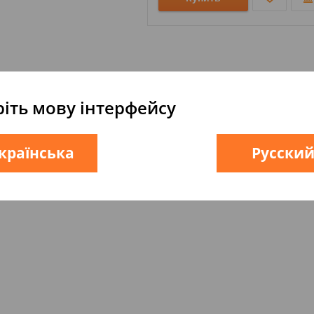
іть мову інтерфейсу
країнська
Русски