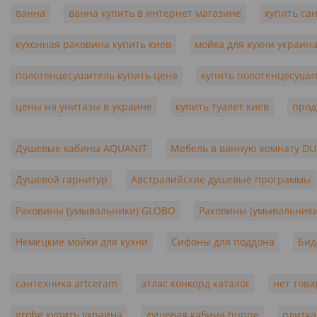
ванна
ванна купить в интернет магазине
купить са
кухонная раковина купить киев
мойка для кухни украин
полотенцесушитель купить цена
купить полотенцесуши
цены на унитазы в украине
купить туалет киев
прод
Душевые кабины AQUANIT
Мебель в ванную комнату DU
Душевой гарнитур
Австралийские душевые программы
Раковины (умывальники) GLOBO
Раковины (умывальник
Немецкие мойки для кухни
Сифоны для поддона
Бид
сантехника artceram
атлас конкорд каталог
нет това
grohe купить украина
душевая кабина huppe
плитка