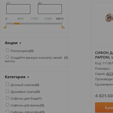
От
До
0
8653
17307
25960
34613
Акции
Распродажа
(
0
)
СИФОН Д
PAFFONI, 
Создайте ванную комнату своей
(
0
)
мечты
Код: 11136
Размеры:
Серия:
ACC
Категория
Производи
Ед.измерен
Донный клапан
(
0
)
Душевые трапы
(
0
)
4 821,60
Сифоны для биде
(
1
)
Сифоны для ванны
(
0
)
Куп
Сифоны для мойки
(
0
)