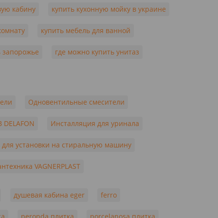
вую кабину
купить кухонную мойку в украине
комнату
купить мебель для ванной
ь запорожье
где можно купить унитаз
тели
Одновентильные смесители
B DELAFON
Инсталляция для уринала
 для установки на стиральную машину
антехника VAGNERPLAST
душевая кабина eger
ferro
ca
peronda плитка
porcelanosa плитка