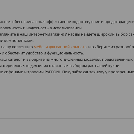
систем, обеспечивающая эффективное водоотведение и предотвращение
говечность и надежность в использовании.
загляните в наш интернет-магазин! У нас вы найдете широкий выбор с
ми компонентами.
е нашу коллекцию
мебели для ванной комнаты
и выберите из разнообр
о и обеспечит удобство и функциональность.
в наш каталог и выберите из многочисленных моделей, представленн
материалов, что делает их отличным выбором для вашей кухни.
 сифонами и трапами PAFFONI. Покупайте сантехнику у проверенных 