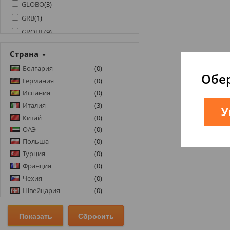
GLOBO
(
3
)
GRB
(
1
)
GROHE
(
9
)
HANSGROHE
(
23
)
Страна
HUPPE
(
1
)
Болгария
(
0
)
INOX STYLE
(
85
)
Обер
Германия
(
0
)
JACOB DELAFON
(
1
)
Испания
(
0
)
JIKA
(
1
)
Италия
(
3
)
У
KLUDI
(
10
)
Китай
(
0
)
KNIEF
(
1
)
ОАЭ
(
0
)
Польша
(
0
)
LAVEO
(
37
)
Турция
(
0
)
MCH
(
60
)
Франция
(
0
)
NETT
(
5
)
Чехия
(
0
)
PAFFONI
(
3
)
Швейцария
(
0
)
PRIMERA
(
1
)
RADAWAY
(
26
)
RAK CERAMICS
(
4
)