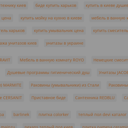
нтехнику киев
биде купить харьков
купить в киеве душе
а цена
купить мойку на кухню в киеве
мебель в ванную 
тель харьков
купить умывальник цена
купить смесител
ажа унитазов киев
унитазы в украине
RAVIT
Мебель в ванную комнату ROYO
Немецкие смеси
Душевые программы гигиенический душ
Унитазы JACO
и) MARMITE
Раковины (умывальники) из Стали
Раковины
е CERSANIT
Приставное биде
Сантехника REDBLU
С
ра
barlinek
плитка colorker
теплый пол devi каталог
 mainzu
nexans теплый пол киев
плитка pamesa cerami