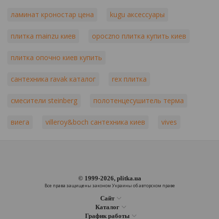
ламинат кроностар цена
kugu аксессуары
плитка mainzu киев
opoczno плитка купить киев
плитка опочно киев купить
сантехника ravak каталог
rex плитка
смесители steinberg
полотенцесушитель терма
виега
villeroy&boch сантехника киев
vives
© 1999-2026, plitka.ua
Все права защищены законом Украины об авторском праве
Сайт
Каталог
График работы