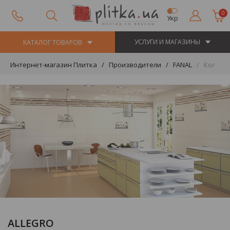
0
Укр
УСЛУГИ И МАГАЗИНЫ
КАТАЛОГ ТОВАРОВ
Интернет-магазин Плитка
Производители
FANAL
Коллекц
ALLEGRO