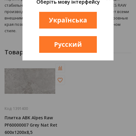
Оберіть мову інтерфейсу
стабильного и переменного микроклимата. Плитка ALPES RAW
производится в стиле Под камень и поэтому привлекает всеми
внешними характеристиками. Матовая поверхность и ровные
Українська
края позволят создать красивый интерьер в современном
стиле.
Русский
Товары
Код:
1391400
Плитка ABK Alpes Raw
PF60000007 Grey Nat Ret
600x1200x8,5