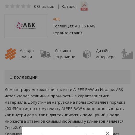
0
Отзывов
Каталог
ABK
Коллекция:
ALPES RAW
Страна:
Италия
Укладка
Доставка
Дизайн
плитки
по украине
интерьера
О коллекции
Демонстрируем коллекцию плитки ALPES RAW из Италии. ABK
использовал отличные прочностные характеристики
материала. Допустимая нагрузка на полы составляет порядка
400-450 кг/м², поэтому плитку ALPES RAW можно использовать
как внутри дома, так и для технических помещений. Среди
множества оттенков самыми любимыми у клиентов является
Серый. Сфера применения плитки - облицовка стен.
×
Керамогранит не имеет пор, в связи с чем он подходит для