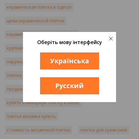
керамическая плитка в одессе
цены керамической плитки
керамическая плитка в харькове
×
Оберіть мову інтерфейсу
крупная фасадная плитка
Українська
наружная отделочная плитка
плитка керамогранит киев
Русский
продажа клинкерной плитки
купить клинкерную плитку в киеве
плитка мозаика купить
стоимость мозаичной плитки
плитка для кухни киев