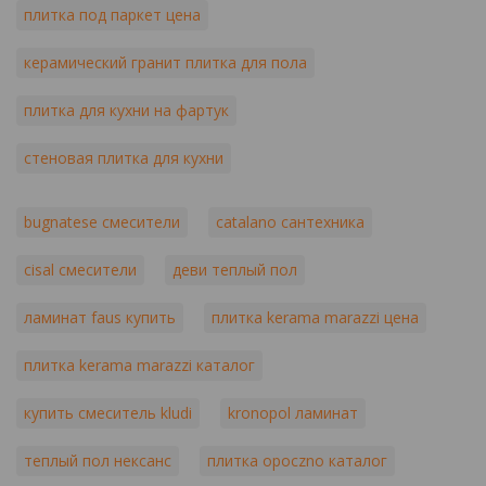
плитка под паркет цена
керамический гранит плитка для пола
плитка для кухни на фартук
стеновая плитка для кухни
bugnatese смесители
catalano сантехника
cisal смесители
деви теплый пол
ламинат faus купить
плитка kerama marazzi цена
плитка kerama marazzi каталог
купить смеситель kludi
kronopol ламинат
теплый пол нексанс
плитка opoczno каталог