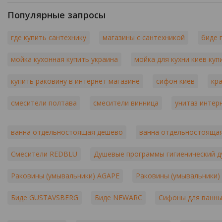
Популярные запросы
где купить сантехнику
магазины с сантехникой
биде 
мойка кухонная купить украина
мойка для кухни киев куп
купить раковину в интернет магазине
сифон киев
кр
смесители полтава
смесители винница
унитаз интер
ванна отдельностоящая дешево
ванна отдельностоящая
Смесители REDBLU
Душевые программы гигиенический 
Раковины (умывальники) AGAPE
Раковины (умывальники)
Биде GUSTAVSBERG
Биде NEWARC
Сифоны для ванн