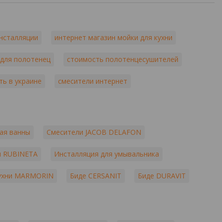
инсталляции
интернет магазин мойки для кухни
 для полотенец
стоимость полотенцесушителей
ть в украине
смесители интернет
ая ванны
Смесители JACOB DELAFON
ы RUBINETA
Инсталляция для умывальника
кухни MARMORIN
Биде CERSANIT
Биде DURAVIT