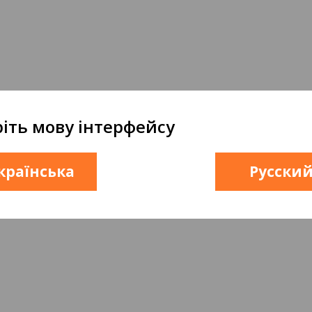
іть мову інтерфейсу
країнська
Русски