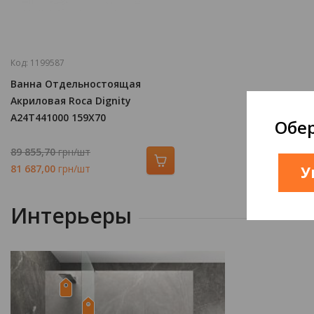
Код:
1199587
Ванна Отдельностоящая
Акриловая Roca Dignity
A24T441000 159Х70
Обер
89 855,70
грн/шт
81 687,00
грн/шт
У
Интерьеры