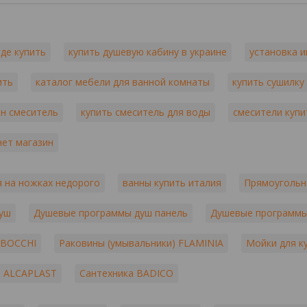
где купить
купить душевую кабину в украине
установка 
ить
каталог мебели для ванной комнаты
купить сушилку
ан смеситель
купить смеситель для воды
смесители купи
нет магазин
 на ножках недорого
ванны купить италия
Прямоугольн
душ
Душевые программы душ панель
Душевые программ
 BOCCHI
Раковины (умывальники) FLAMINIA
Мойки для 
ы ALCAPLAST
Сантехника BADICO