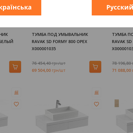
країнська
Русски
Код:
1236952
Код:
123695
НИК
ТУМБА ПОД УМЫВАЛЬНИК
ТУМБА П
 БЕЛЫЙ
RAVAK SD FORMY 800 ОРЕХ
RAVAK SD
X000001035
X0000010
76 454,40
грн/шт
78 196,80
69 504,00
грн/шт
71 088,00