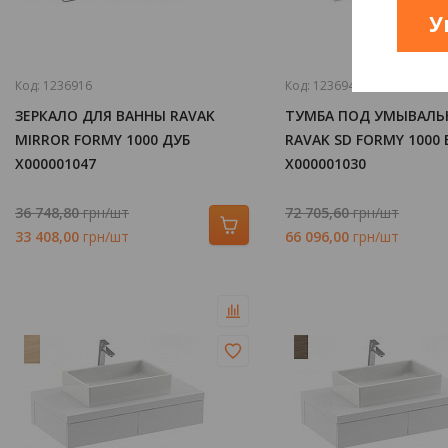
У
Код:
1236916
Код:
1236947
ЗЕРКАЛО ДЛЯ ВАННЫ RAVAK
ТУМБА ПОД УМЫВАЛЬ
MIRROR FORMY 1000 ДУБ
RAVAK SD FORMY 1000
X000001047
X000001030
36 748,80
грн/шт
72 705,60
грн/шт
33 408,00
грн/шт
66 096,00
грн/шт