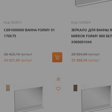
Код:
932613
Код:
1236924
C691000000 ВАННА FORMY 01
ЗЕРКАЛО ДЛЯ ВАННЫ 
170X75
MIRROR FORMY 800 БЕ
X000001044
26 423,10
грн/шт
28 564,80
грн/шт
24 021,00
грн/шт
25 968,00
грн/шт