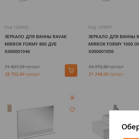
Код:
1236922
Код:
1236917
ЗЕРКАЛО ДЛЯ ВАННЫ RAVAK
ЗЕРКАЛО ДЛЯ ВАННЫ 
MIRROR FORMY 800 ДУБ
MIRROR FORMY 1000 О
X000001046
X000001050
31 627,20
грн/шт
34 372,80
грн/шт
28 752,00
грн/шт
31 248,00
грн/шт
Обер