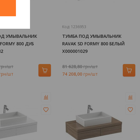
й
1
Код:
1236953
ОД УМЫВАЛЬНИК
ТУМБА ПОД УМЫВАЛЬНИК
 FORMY 800 ДУБ
RAVAK SD FORMY 800 БЕЛЫЙ
32
X000001029
грн/шт
81 628,80
грн/шт
грн/шт
74 208,00
грн/шт