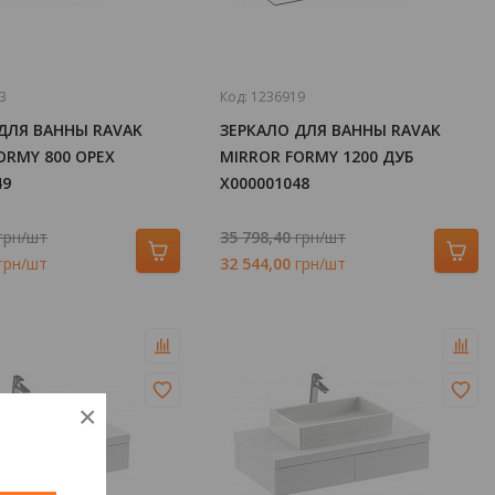
3
Код:
1236919
ДЛЯ ВАННЫ RAVAK
ЗЕРКАЛО ДЛЯ ВАННЫ RAVAK
ORMY 800 ОРЕХ
MIRROR FORMY 1200 ДУБ
49
X000001048
грн/шт
35 798,40
грн/шт
грн/шт
32 544,00
грн/шт
×