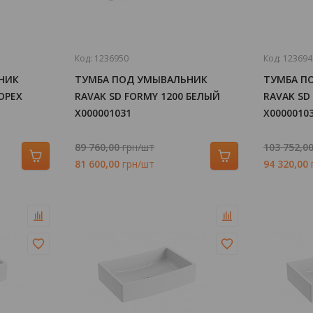
Код:
1236950
Код:
123694
НИК
ТУМБА ПОД УМЫВАЛЬНИК
ТУМБА П
ОРЕХ
RAVAK SD FORMY 1200 БЕЛЫЙ
RAVAK SD
X000001031
X0000010
89 760,00
грн/шт
103 752,0
81 600,00
грн/шт
94 320,00