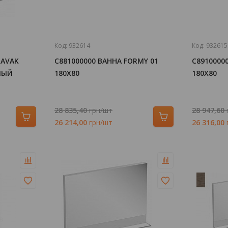
Код:
932614
Код:
932615
RAVAK
C881000000 ВАННА FORMY 01
C8910000
ЛЫЙ
180X80
180X80
28 835,40
грн/шт
28 947,60
26 214,00
грн/шт
26 316,00