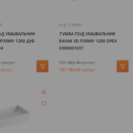
8
Код:
1236949
ОД УМЫВАЛЬНИК
ТУМБА ПОД УМЫВАЛЬНИК
 FORMY 1200 ДУБ
RAVAK SD FORMY 1200 ОРЕХ
34
X000001037
0
грн/шт
111 302,40
грн/шт
грн/шт
101 184,00
грн/шт