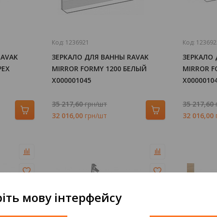
Код:
1236921
Код:
123692
RAVAK
ЗЕРКАЛО ДЛЯ ВАННЫ RAVAK
ЗЕРКАЛО 
РЕХ
MIRROR FORMY 1200 БЕЛЫЙ
MIRROR F
X000001045
X0000010
35 217,60
грн/шт
35 217,60
32 016,00
грн/шт
32 016,00
іть мову інтерфейсу