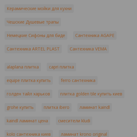
Керамические мойки для кухни
Чешские Душевые трапы
Немецкие Сифоны для биде
Сантехника AGAPE
Сантехника ARTEL PLAST
Сантехника VEMA
alaplana плитка
capri плитка
equipe плитка купить
ferro сантехника
голден тайл харьков
плитка golden tile купить киев
grohe купить
плитка ibero
ламинат kaindl
kaindl ламинат цена
смесители kludi
kolo сантехника киев
ламинат krono original