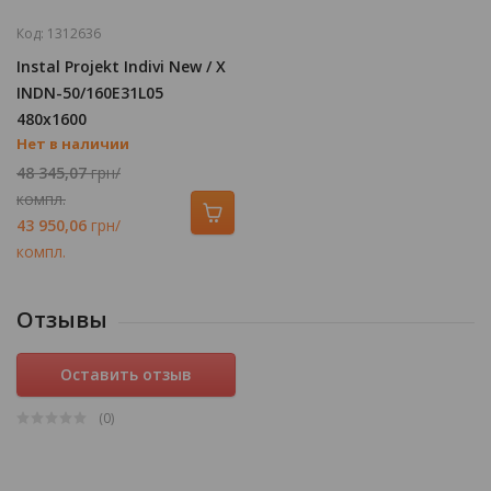
Код:
1312636
Instal Projekt Indivi New / X
INDN-50/160E31L05
480х1600
Нет в наличии
Полотенцесушитель,
Черный
48 345,07
грн/
компл.
43 950,06
грн/
компл.
Отзывы
Оставить отзыв
(0
)