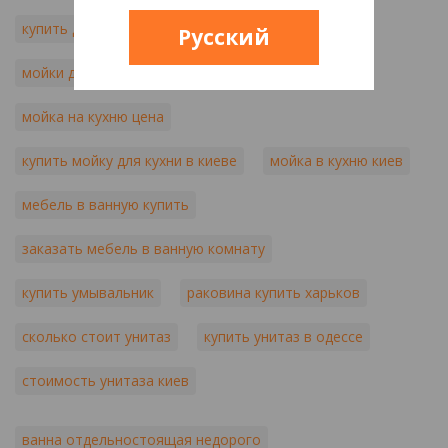
купить душевую кабину цены
Русский
мойки для кухни интернет магазин
мойка на кухню цена
купить мойку для кухни в киеве
мойка в кухню киев
мебель в ванную купить
заказать мебель в ванную комнату
купить умывальник
раковина купить харьков
сколько стоит унитаз
купить унитаз в одессе
стоимость унитаза киев
ванна отдельностоящая недорого