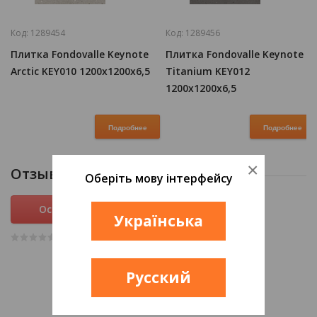
Код:
1289454
Код:
1289456
Плитка Fondovalle Keynote
Плитка Fondovalle Keynote
Arctic KEY010 1200x1200x6,5
Titanium KEY012
1200x1200x6,5
Подробнее
Подробнее
×
Отзывы
Оберіть мову інтерфейсу
Оставить отзыв
Українська
(0
)
Русский