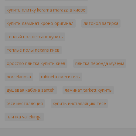
купить плитку kerama marazzi в киеве
купить ламинат кроно оригинал
литокол затирка
теплый пол нексанс купить
теплые полы nexans киев
opoczno плитка купить киев
плитка перонда музеум
porcelanosa
rubineta смеситель
душевая кабина santeh
ламинат tarkett купить
tece инсталляция
купить инсталляцию тесе
плитка vallelunga