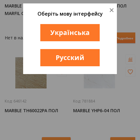
MARBLE TH60011PA CREMA
MARBLE TH60021PA ПОЛ
×
MARFIL CLASSIC ПОЛ
Оберіть мову інтерфейсу
Українська
Нет в наличии
Нет в наличии
Подробнее
Подробнее
Русский
Код:
646142
Код:
781884
MARBLE TH60022PA ПОЛ
MARBLE YHP6-04 ПОЛ