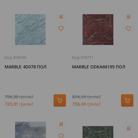
Код:
858349
Код:
678711
MARBLE 4D078 ПОЛ
MARBLE ODKA66195 ПОЛ
796,30
грн/м2
834,34
грн/м2
723,91
грн/м2
758,49
грн/м2