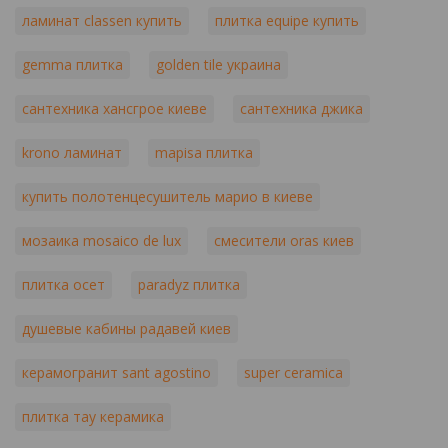
ламинат classen купить
плитка equipe купить
gemma плитка
golden tile украина
сантехника хансгрое киеве
сантехника джика
krono ламинат
mapisa плитка
купить полотенцесушитель марио в киеве
мозаика mosaico de lux
смесители oras киев
плитка осет
paradyz плитка
душевые кабины радавей киев
керамогранит sant agostino
super ceramica
плитка тау керамика