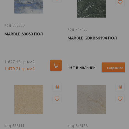
Код:
858350
Код:
747455
MARBLE 69069 ПОЛ
MARBLE GDKB66194 ПОЛ
1 627,13
грн/м2
Нет в наличии
1 479,21
грн/м2
Подробнее
Код:
538111
Код:
646138