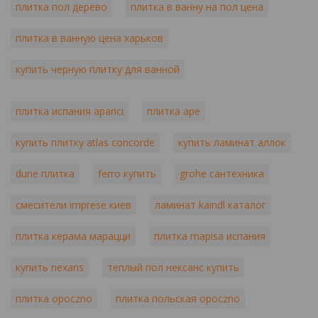
плитка пол дерево
плитка в ванну на пол цена
плитка в ванную цена харьков
купить черную плитку для ванной
плитка испания aparici
плитка ape
купить плитку atlas concorde
купить ламинат аллок
dune плитка
ferro купить
grohe сантехника
смесители imprese киев
ламинат kaindl каталог
плитка керама марацци
плитка mapisa испания
купить nexans
теплый пол нексанс купить
плитка opoczno
плитка польская opoczno