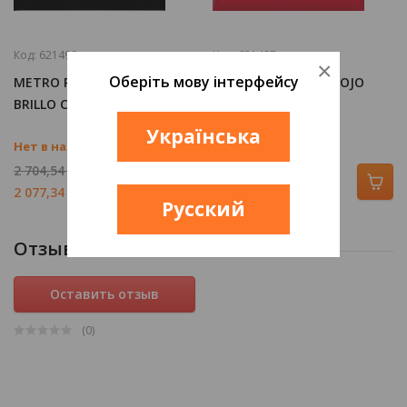
Код:
621499
Код:
621487
×
Оберіть мову інтерфейсу
METRO PLAQUETA NEGRO
METRO PLAQUETA ROJO
BRILLO СТЕНА
СТЕНА
Українська
Нет в наличии
Нет в наличии
2 704,54
грн/м2
2 704,54
грн/м2
2 077,34
грн/м2
2 077,34
грн/м2
Русский
Отзывы
Оставить отзыв
(0
)