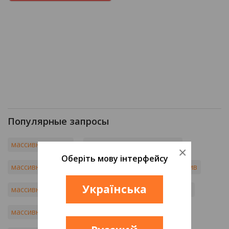
Популярные запросы
массивная доска
массивная доска для пола
×
Оберіть мову інтерфейсу
массивная доска купить
паркетная доска массив
Українська
массивная доска цены
паркет массивная доска
массивная доска одесса
паркетная доска