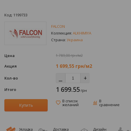
Код: 1199733
FALCON
Коллекция:
ALKHIMIYA
Страна:
Украина
Цена
1 789,00 грн/м2
1 699,55
грн/м2
Акция
⎯
+
Кол-во
1 699.55
Итого
грн
В список
В
желаний
сравнение
Купить
Укладка
Доставка
Дизайн