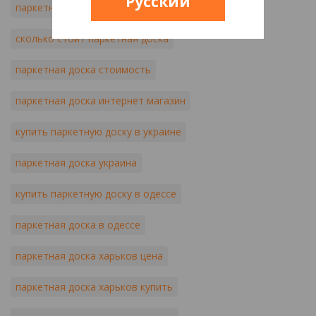
Русский
паркетная доска купить
паркет доска
сколько стоит паркетная доска
паркетная доска стоимость
паркетная доска интернет магазин
купить паркетную доску в украине
паркетная доска украина
купить паркетную доску в одессе
паркетная доска в одессе
паркетная доска харьков цена
паркетная доска харьков купить