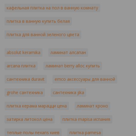
кафельная плитка на пол в ванную комнату
плитка в ванную купить белая
плитка для ванной зеленого цвета
absolut keramika
ламинат алсапан
arcana плитка
ламинат berry alloc купить
сантехника duravit
emco аксессуары для ванной
grohe сантехника
сантехника jika
плитка керама марацци цена
ламинат кроно
затирка литокол цена
плитка mapisa испания
теплые полы nexans киев
плитка pamesa