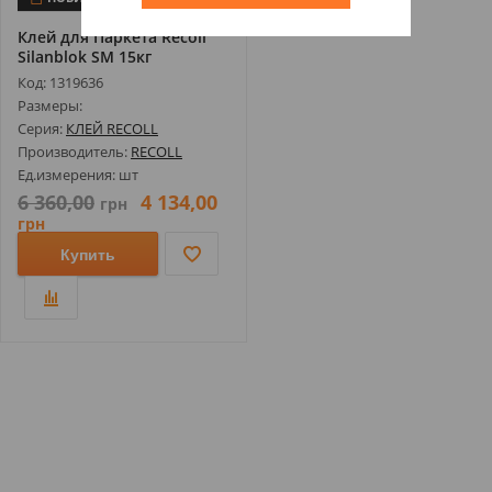
Клей для Паркета Recoll
Silanblok SM 15кг
Код: 1319636
Размеры:
Серия:
КЛЕЙ RECOLL
Производитель:
RECOLL
Ед.измерения: шт
6 360,00
4 134,00
грн
грн
Купить