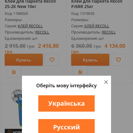
Клей для Паркета Recoll
Клей для Паркета Recoll
25-2К New 10кг
P/6RR 25кг
Код: 1186026
Код: 1319635
Размеры:
Размеры:
Серия:
КЛЕЙ RECOLL
Серия:
КЛЕЙ RECOLL
Производитель:
RECOLL
Производитель:
RECOLL
Ед.измерения: шт
Ед.измерения: шт
2 915,00
2 416,80
6 360,00
4 134,00
грн
грн
грн
грн
Купить
Купить
×
Оберіть мову інтерфейсу
Українська
Русский
НОВИНКА