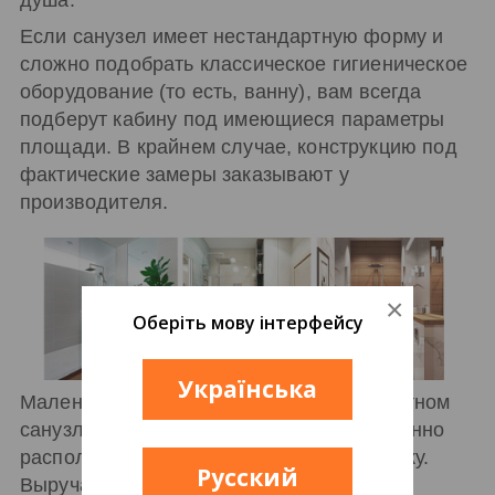
душа.
Если санузел имеет нестандартную форму и
сложно подобрать классическое гигиеническое
оборудование (то есть, ванну), вам всегда
подберут кабину под имеющиеся параметры
площади. В крайнем случае, конструкцию под
фактические замеры заказывают у
производителя.
×
Оберіть мову інтерфейсу
Українська
Маленькая площадь, особенно в совместном
санузле, иногда не позволяет одновременно
расположить ванну и стиральную машинку.
Русский
Выручает малогабаритная кабина.