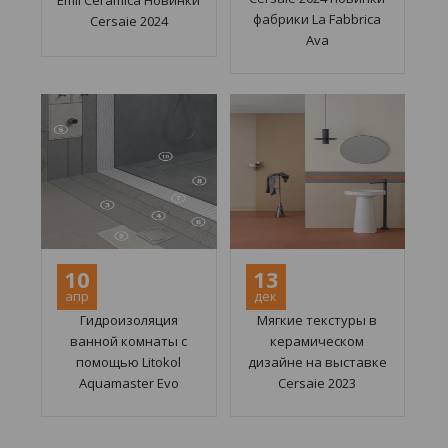
Emil Ceramica Новинки
фабрики La Fabbrica
Cersaie 2024
Ava
10
13
апр
дек
Гидроизоляция
Мягкие текстуры в
ванной комнаты с
керамическом
помощью Litokol
дизайне на выставке
Aquamaster Evo
Cersaie 2023