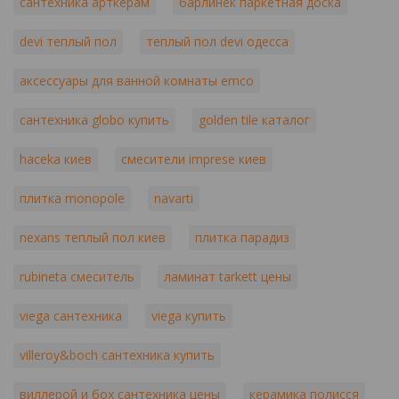
сантехника арткерам
барлинек паркетная доска
devi теплый пол
теплый пол devi одесса
аксессуары для ванной комнаты emco
сантехника globo купить
golden tile каталог
haceka киев
смесители imprese киев
плитка monopole
navarti
nexans теплый пол киев
плитка парадиз
rubineta смеситель
ламинат tarkett цены
viega сантехника
viega купить
villeroy&boch сантехника купить
виллерой и бох сантехника цены
керамика полисся