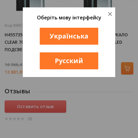
×
Оберіть мову інтерфейсу
Код:
899726
Код:
899778
H4557351731441 ЗЕРКАЛО
Українська
H4557651731441 ЗЕРКАЛО
CLEAR 70Х81 СМ С LED
CLEAR 100Х81 СМ С LED
ПОДСВЕТКОЙ
ПОДСВЕТКОЙ
Русский
16 966,47
грн/шт
20 284,90
грн/шт
13 881,65
грн/шт
16 596,74
грн/шт
Отзывы
Оставить отзыв
(0
)