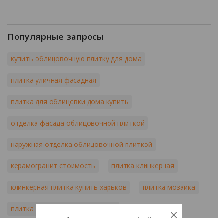
Популярные запросы
купить облицовочную плитку для дома
плитка уличная фасадная
плитка для облицовки дома купить
отделка фасада облицовочной плиткой
наружная отделка облицовочной плиткой
керамогранит стоимость
плитка клинкерная
клинкерная плитка купить харьков
плитка мозаика
плитка мозаика купить украина
×