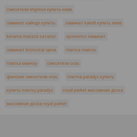
смесители imprese купить киев
ламинат кайндл купить
ламинат kaindl купить киев
kerama marazzi каталог
кронопол ламинат
ламинат kronostar цена
плитка mainzu
плитка маинзу
смесители oras
финские смесители oras
плитка paradyz купить
купить плитку paradyz
royal parket массивная доска
массивная доска royal parket