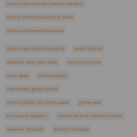
плитка для ванной комнаты украина
купить плитку в ванную в киеве
плитка для ванной красная
плитка ape ceramica купить
azulev плитка
ламинат berry alloc цена
ceracasa плитка
полы деви
плитка equipe
сантехника globo купить
плитка golden tile купить киев
grohe киев
кастамону ламинат
плитка kerama marazzi каталог
ламинат kronopol
литокол затирка