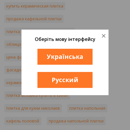
купить керамическая плитка
продажа кафельной плитки
плитка для наружных работ цена
×
Оберіть мову інтерфейсу
облицовочная плитка для внешней отделки
Українська
цена фасадной плитки для дома
фасадная плитка м2
купить керамогранит
Русский
керамогранит плитка купить
плитка мозаика купить в киеве
плитка для кухни николаев
плитка напольная
кафель половой
продажа напольной плитки