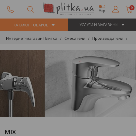
0
Укр
УСЛУГИ И МАГАЗИНЫ
КАТАЛОГ ТОВАРОВ
Интернет-магазин Плитка
Смесители
Производители
HA
MIX