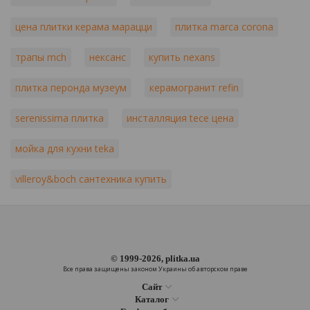
цена плитки керама марацци
плитка marca corona
трапы mch
нексанс
купить nexans
плитка перонда музеум
керамогранит refin
serenissima плитка
инсталляция tece цена
мойка для кухни teka
villeroy&boch сантехника купить
© 1999-2026, plitka.ua
Все права защищены законом Украины об авторском праве
Сайт
Каталог