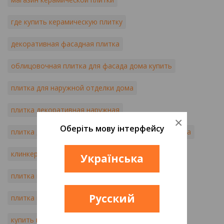
где купить керамическую плитку
декоративная фасадная плитка
облицовочная плитка для фасада дома купить
плитка для наружной отделки дома
плитка декоративная наружная
×
Оберіть мову інтерфейсу
плитка для фасада недорого
клинкерная плитка
клинкерная плитка купить киев
Українська
плитка мозаичная цена
Русский
плитка под мозаику купить киев
купить плитку мозаику украина