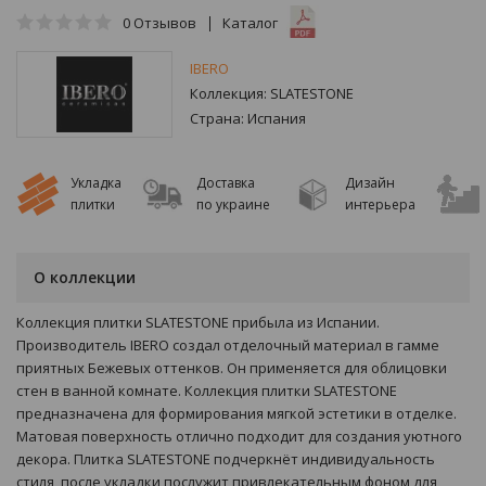
0
Отзывов
Каталог
IBERO
Коллекция:
SLATESTONE
Страна:
Испания
Укладка
Доставка
Дизайн
плитки
по украине
интерьера
О коллекции
Коллекция плитки SLATESTONE прибыла из Испании.
Производитель IBERO создал отделочный материал в гамме
приятных Бежевых оттенков. Он применяется для облицовки
стен в ванной комнате. Коллекция плитки SLATESTONE
предназначена для формирования мягкой эстетики в отделке.
Матовая поверхность отлично подходит для создания уютного
декора. Плитка SLATESTONE подчеркнёт индивидуальность
стиля, после укладки послужит привлекательным фоном для