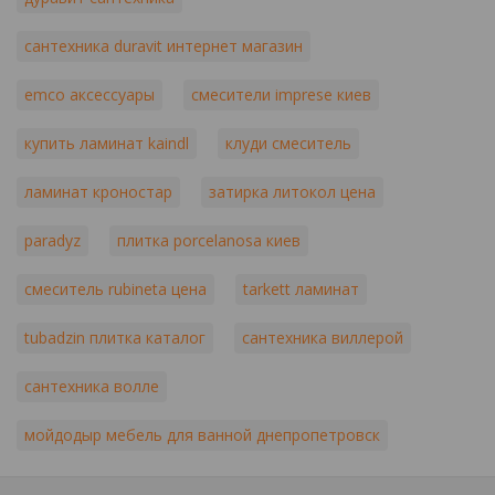
сантехника duravit интернет магазин
emco аксессуары
смесители imprese киев
купить ламинат kaindl
клуди смеситель
ламинат кроностар
затирка литокол цена
paradyz
плитка porcelanosa киев
смеситель rubineta цена
tarkett ламинат
tubadzin плитка каталог
сантехника виллерой
сантехника волле
мойдодыр мебель для ванной днепропетровск