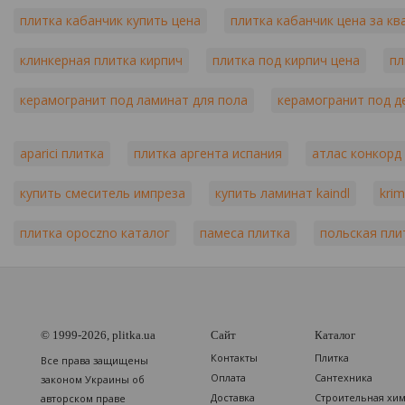
плитка кабанчик купить цена
плитка кабанчик цена за кв
клинкерная плитка кирпич
плитка под кирпич цена
пл
керамогранит под ламинат для пола
керамогранит под д
aparici плитка
плитка аргента испания
атлас конкорд
купить смеситель импреза
купить ламинат kaindl
kri
плитка opoczno каталог
памеса плитка
польская пли
© 1999-2026, plitka.ua
Сайт
Каталог
Контакты
Плитка
Все права защищены
Оплата
Сантехника
законом Украины об
Доставка
Строительная хи
авторском праве