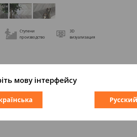
Ступени
3D
производство
визуализация
іть мову інтерфейсу
країнська
Русски