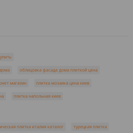
купить
 дома
облицовка фасада дома плиткой цена
рнет магазин
плитка мозаика цена киев
на
плитка напольная киев
ическая плитка италия каталог
турецкая плитка