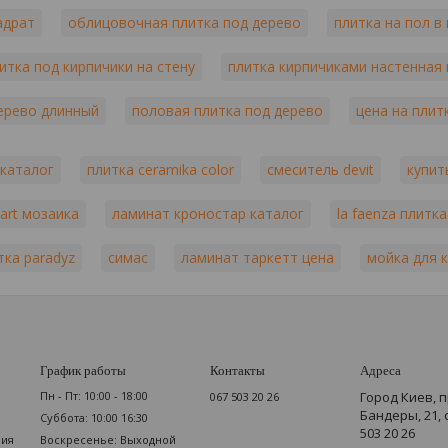
адрат
облицовочная плитка под дерево
плитка на пол в
итка под кирпичики на стену
плитка кирпичиками настенная 
ерево длинный
половая плитка под дерево
цена на плит
 каталог
плитка ceramika color
смеситель devit
купит
mart мозаика
ламинат кроностар каталог
la faenza плитка
тка paradyz
симас
ламинат таркетт цена
мойка для к
График работы
Контакты
Адреса
Пн - Пт: 10:00 - 18:00
Город Киев, 
067 503 20 26
Бандеры, 21,
Суббота: 10:00 16:30
503 20 26
мия
Воскресенье: Выходной