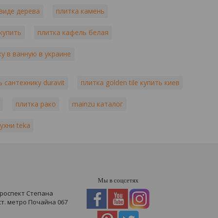
 виде дерева
плитка камень
купить
плитка кафель белая
ку в ванную в украине
ь сантехнику duravit
плитка golden tile купить киев
плитка рако
mainzu каталог
ухни teka
Мы в соцсетях
проспект Степана
 ст. метро Почайна
067