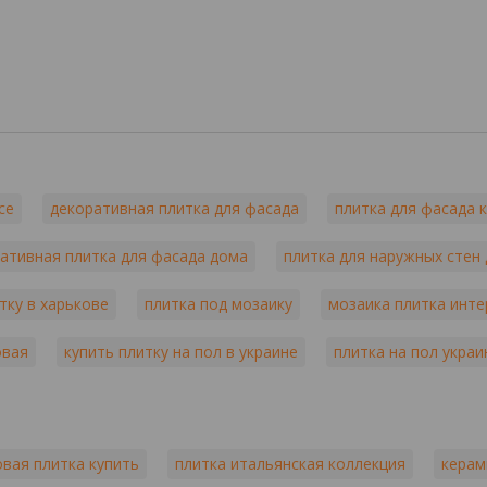
се
декоративная плитка для фасада
плитка для фасада 
ативная плитка для фасада дома
плитка для наружных стен
тку в харькове
плитка под мозаику
мозаика плитка инте
овая
купить плитку на пол в украине
плитка на пол украи
овая плитка купить
плитка итальянская коллекция
керам