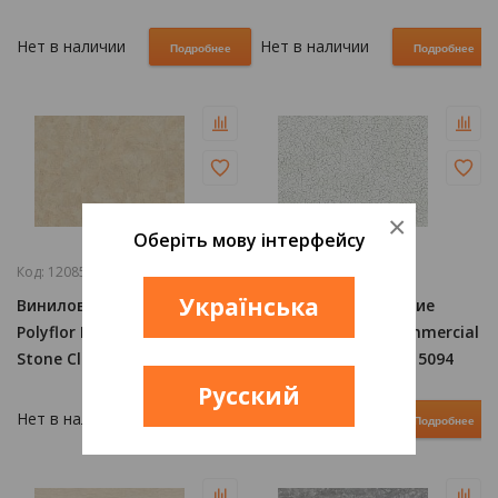
5059
Нет в наличии
Нет в наличии
Подробнее
Подробнее
×
Оберіть мову інтерфейсу
Код:
1208524
Код:
1208531
Українська
Виниловое Покрытие
Виниловое Покрытие
Polyflor Expona Commercial
Polyflor Expona Commercial
Stone Classic Yorkstone
Stone Arctic Mosaic 5094
1992
Русский
Нет в наличии
Нет в наличии
Подробнее
Подробнее