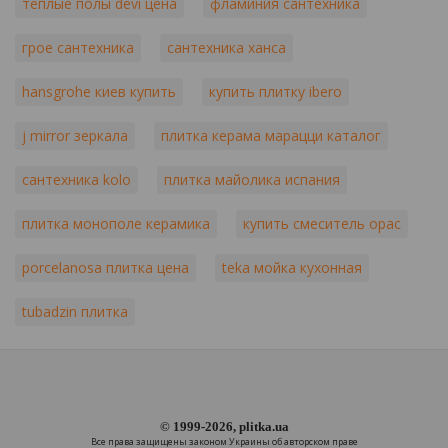
теплые полы devi цена
фламиния сантехника
грое сантехника
сантехника ханса
hansgrohe киев купить
купить плитку ibero
j mirror зеркала
плитка керама марацци каталог
сантехника kolo
плитка майолика испания
плитка монополе керамика
купить смеситель орас
porcelanosa плитка цена
teka мойка кухонная
tubadzin плитка
© 1999-2026, plitka.ua
Все права защищены законом Украины об авторском праве