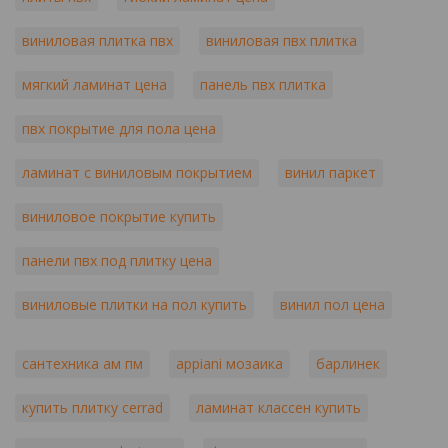
виниловая плитка пвх
виниловая пвх плитка
мягкий ламинат цена
панель пвх плитка
пвх покрытие для пола цена
ламинат с виниловым покрытием
винил паркет
виниловое покрытие купить
панели пвх под плитку цена
виниловые плитки на пол купить
винил пол цена
сантехника ам пм
appiani мозаика
барлинек
купить плитку cerrad
ламинат классен купить