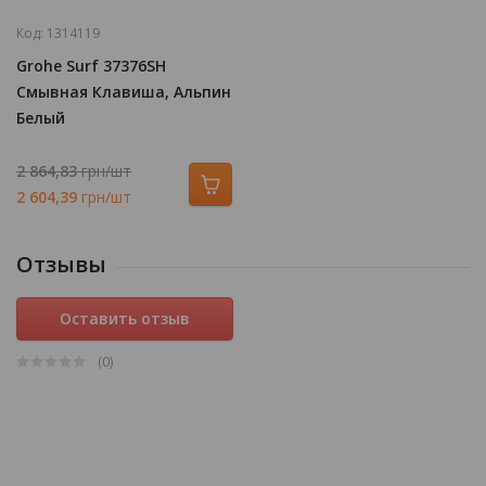
Код:
1314119
Grohe Surf 37376SH
Смывная Клавиша, Альпин
Белый
2 864,83
грн/шт
2 604,39
грн/шт
Отзывы
Оставить отзыв
(0
)