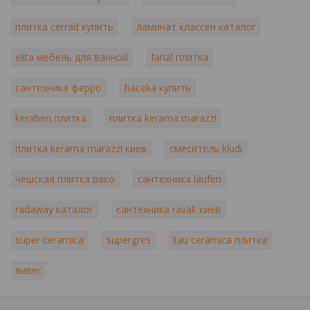
плитка cerrad купить
ламинат классен каталог
elita мебель для ванной
fanal плитка
сантехника ферро
haceka купить
keraben плитка
плитка kerama marazzi
плитка kerama marazzi киев
смеситель kludi
чешская плитка рако
сантехника laufen
radaway каталог
сантехника ravak киев
super ceramica
supergres
tau ceramica плитка
вивес