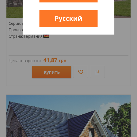
Русский
Серия:
GREETSIEL
Производитель:
ROBEN
Страна: Германия
41,87
грн
Цена товаров от:
Купить
Размеры: 71х240;
Стили: Под кирпич;
Цвета: