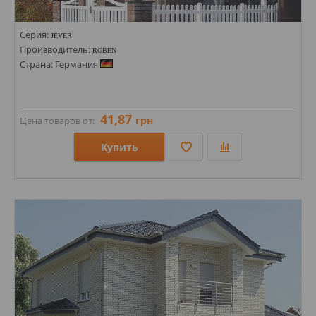
Серия:
JEVER
Производитель:
ROBEN
Страна: Германия
41,87
грн
Цена товаров от:
Купить
Размеры: 71х240;
Стили: Под кирпич;
Цвета: