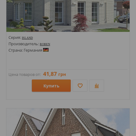
Серия:
ISLAND
Производитель:
ROBEN
Страна: Германия
41,87
грн
Цена товаров от:
Купить
Размеры: 71х240;
Стили: Под кирпич;
Цвета: