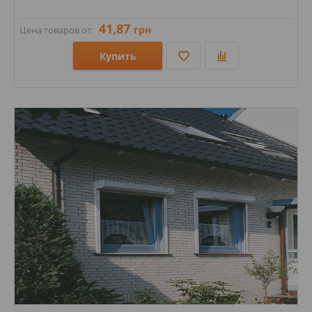
41,87
грн
Цена товаров от:
Купить
Размеры: 71х240;
Стили: Под кирпич;
Цвета: