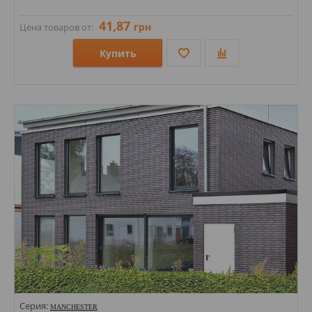
41,87
грн
Цена товаров от:
Купить
Размеры: 71х240;
Стили: Под кирпич;
Цвета:
Серия:
MANCHESTER