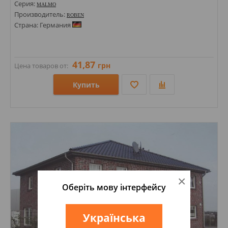
Серия:
MALMO
Производитель:
ROBEN
Страна: Германия
41,87
грн
Цена товаров от:
Купить
Размеры: 71х240;
Стили: Под кирпич;
Цвета:
×
Оберіть мову інтерфейсу
Українська