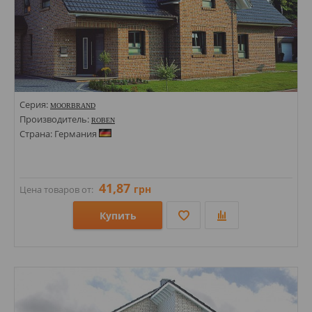
Серия:
MOORBRAND
Производитель:
ROBEN
Страна: Германия
41,87
грн
Цена товаров от:
Купить
Размеры: 71х240;
Стили: Под кирпич;
Цвета: