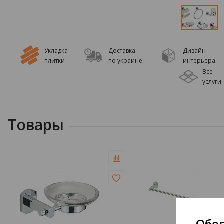
Укладка
Доставка
Дизайн
плитки
по украине
интерьера
Все
услуги
Товары
Обер