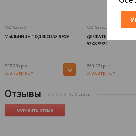
У
Код:
939633
Код:
939635
МЫЛЬНИЦА ПОДВЕСНАЯ 9959
ДЕРЖАТЕЛЬ ДЛЯ ПОЛ
63Х8 9924
725,73
грн/шт
763,27
грн/шт
659,75
грн/шт
693,88
грн/шт
Отзывы
(0
Отзывов
)
Оставить отзыв