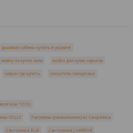
душевые кабины купить в украине
 мойку на кухню киев
мойка для кухни харьков
сифон где купить
смеситель запорожье
месители TOTO
ммы VOLLE
Раковины (умывальники) из Санфаянса
Сантехника BLB
Сантехника J-MIRROR