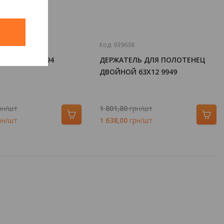
й
Код:
939638
АСТЕННЫЙ 9994
ДЕРЖАТЕЛЬ ДЛЯ ПОЛОТЕНЕЦ
ДВОЙНОЙ 63Х12 9949
рн/шт
1 801,80
грн/шт
рн/шт
1 638,00
грн/шт