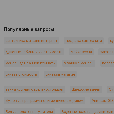
Популярные запросы
сантехника магазин интернет
продажа сантехники
ку
душевые кабины и их стоимость
мойка кухня
заказат
мебель для ванной комнаты
в ванную мебель
полот
унитаз стоимость
унитазы магазин
ванна круглая отдельностоящая
Шведские ванны
От
Душевые программы с гигиеническим душем
Унитазы GL
Белые полотенцесушители
Водяные полотенцесушители