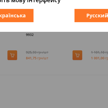
країнська
Русски
Код:
939632
Код:
939631
ОТЕНЕЦ
МЫЛЬНИЦА - СЕТКА ПОДВЕСНАЯ
ЁРШИК Н
9932
925,93
грн/шт
1 101,10
г
841,75
грн/шт
1 001,00
г