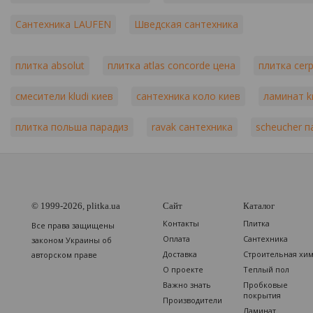
Сантехника LAUFEN
Шведская сантехника
плитка absolut
плитка atlas concorde цена
плитка cer
смесители kludi киев
сантехника коло киев
ламинат kr
плитка польша парадиз
ravak сантехника
scheucher п
© 1999-2026, plitka.ua
Сайт
Каталог
Контакты
Плитка
Все права защищены
Оплата
Сантехника
законом Украины об
Доставка
Строительная хи
авторском праве
О проекте
Теплый пол
Важно знать
Пробковые
покрытия
Производители
Ламинат