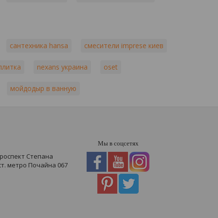
сантехника hansa
смесители imprese киев
плитка
nexans украина
oset
мойдодыр в ванную
Мы в соцсетях
проспект Степана
 ст. метро Почайна
067