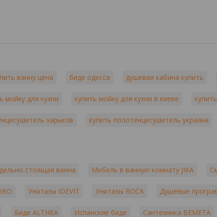
пить ванну цена
биде одесса
душевая кабина купить
ь мойку для кухни
купить мойку для кухни в киеве
купить
енцесушитель харьков
купить полотенцесушитель украина
дельно стоящая ванна
Мебель в ванную комнату JIKA
С
OBO
Унитазы IDEVIT
Унитазы ROCA
Душевые програ
Биде ALTHEA
Испанские биде
Сантехника BEMETA