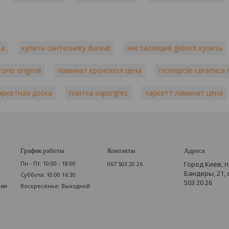
pa
купить сантехнику duravit
инсталляция geberit купить
ono original
ламинат кронопол цена
monopole ceramica 
аркетная доска
плитка supergres
таркетт ламинат цена
График работы
Контакты
Адреса
Пн - Пт: 10:00 - 18:00
Город Киев, 
067 503 20 26
Бандеры, 21,
Суббота: 10:00 16:30
503 20 26
мия
Воскресенье: Выходной