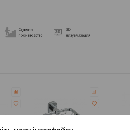
Ступени
3D
производство
визуализация
іть мову інтерфейсу