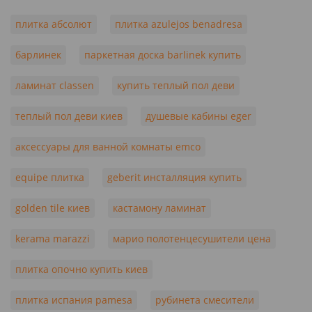
плитка абсолют
плитка azulejos benadresa
барлинек
паркетная доска barlinek купить
ламинат classen
купить теплый пол деви
теплый пол деви киев
душевые кабины eger
аксессуары для ванной комнаты emco
equipe плитка
geberit инсталляция купить
golden tile киев
кастамону ламинат
kerama marazzi
марио полотенцесушители цена
плитка опочно купить киев
плитка испания pamesa
рубинета смесители