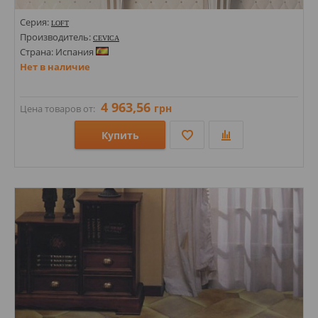
Серия:
LOFT
Производитель:
CEVICA
Страна: Испания
Нет в наличие
4 963,56
грн
Цена товаров от:
Купить
Размеры: 15х15; 120х200;
Стили: Геометрия, орнамент; Моноколор; Под кожу;
Цвета: