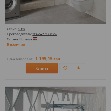
Серия:
BLISS
Производитель:
PARADYZ CLASSICA
Страна: Польша
В наличии
1 195,15
грн
Цена товаров от:
Купить
Размеры: 300х600; 202х265;
Стили: Мозаика; Под мрамор;
Цвета: