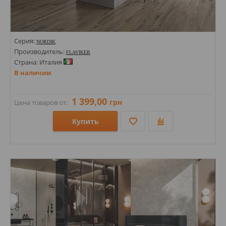
Серия:
NORDIK
Производитель:
FLAVIKER
Страна: Италия
В наличии
1 399,00
грн
Цена товаров от:
Купить
Размеры: 100х600; 600х600х9;
Стили: Под дерево; Геометрия, орнамент;
Цвета: