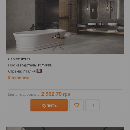
Серия:
HYPER
Производитель:
FLAVIKER
Страна: Италия
В наличии
2 962,70
грн
Цена товаров от:
Купить
Размеры: 797,2х797,2; 596х1194;
Стили: Под камень; Под бетон;