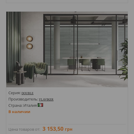
Размеры: 596х1194; 1194х2800х6; 1200х600; 1200х600х8; 1200х1200х8;
Стили: Под мрамор; Под камень;
Цвета:
Серия:
DOUBLE
Производитель:
FLAVIKER
Страна: Италия
В наличии
3 153,50
грн
Цена товаров от: