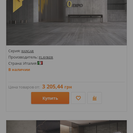
Серия:
HANGAR
Производитель:
FLAVIKER
Страна: Италия
В наличии
3 205,44
грн
Цена товаров от:
Купить
Размеры: 596х1194;
Стили: Под бетон;
Цвета: