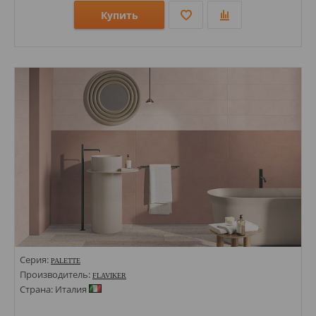
Купить
Размеры: 1200х2800х6; 797х797; 596х1194;
Стили: Под камень; Под травертин;
Цвета:
Серия:
PALETTE
Производитель:
FLAVIKER
Страна: Италия