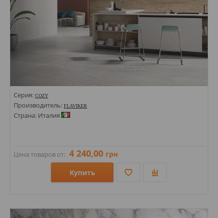
Серия:
COZY
Производитель:
FLAVIKER
Страна: Италия
4 240,00
грн
Цена товаров от:
Купить
Размеры: 260х2000х6;
Стили: Под дерево;