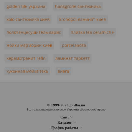
golden tile украина
hansgrohe сантехника
kolo сантехника киев
kronopol ламинат киев
полотенцесушитель ларис
плитка lea ceramiche
мойки марморин киев
porcelanosa
керамогранит refin
ламинат таркетт
кухонная мойка teka
виега
© 1999-2026, plitka.ua
Все права защищены законом Украины об авторском праве
Сайт
Каталог
График работы