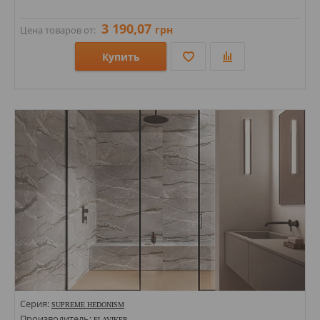
3 190,07
грн
Цена товаров от:
Купить
Размеры: 600х1200х8,5; 200х1200х8,5; 600х600х8,5; 100х600х8,5; 300х300х8,5; 1200х1200х8,5; 1200х2800х6; 50х1200х8,5;
Стили: Под бетон; Под камень;
Цвета:
Серия:
SUPREME HEDONISM
Производитель:
FLAVIKER