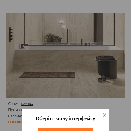
Размеры: 600х1200; 596х1194;
Стили: Под мрамор; Моноколор;
Цвета:
Серия:
NAVONA
Производитель:
FLAVIKER
×
Страна: Италия
Оберіть мову інтерфейсу
В наличии