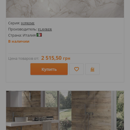
Серия:
SUPREME
Производитель:
FLAVIKER
Страна: Италия
В наличии
2 515,50
грн
Цена товаров от:
Купить
Размеры: 300х1200х8; 300х1200х10; 600х1200; 600х600; 1200х600; 1200х600х8; 1200х1200х8; 596х1194;
Стили: Под мрамор; Оникс; Под камень; Под оникс;
Цвета: