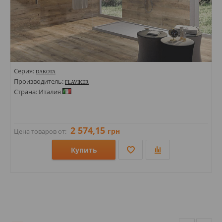
Серия:
DAKOTA
Производитель:
FLAVIKER
Страна: Италия
2 574,15
грн
Цена товаров от:
Купить
Размеры: 400х1700;
Стили: Под дерево; Под ламинат;
Цвета: