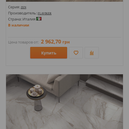
Серия:
ZEN
Производитель:
FLAVIKER
Страна: Италия
В наличии
2 962,70
грн
Цена товаров от:
Купить
Размеры: 200х1200;
Стили: Под дерево; Под ламинат;
Цвета: