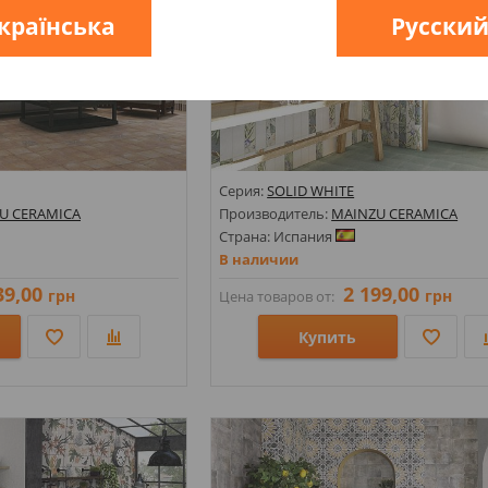
країнська
Русски
Серия:
SOLID WHITE
U CERAMICA
Производитель:
MAINZU CERAMICA
Страна: Испания
В наличии
39,00
2 199,00
грн
грн
Цена товаров от:
Купить
Размеры: 100х300;
амент;
Стили: Под кирпич;
Цвета: