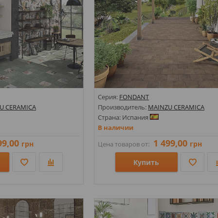
Серия:
FONDANT
U CERAMICA
Производитель:
MAINZU CERAMICA
Страна: Испания
В наличии
99,00
1 499,00
грн
грн
Цена товаров от:
Купить
Размеры: 200х200х8;
амент; Под камень;
Стили: Под бетон; Геометрия, орнамент
Цвета: