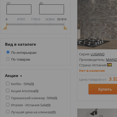
От
До
0
87955
175910
263864
351819
Вид в каталоге
По интерьерам
Серия:
LUGANO
По товарам
Производитель:
MAINZ
Страна: Испания
Нет в наличие
Акции
3 3
Цена товаров от:
Kerlite - 50%
(
0
)
Купить
Акция Ariostea
(
0
)
Германский клинкер -50%
(
0
)
Размеры: 150х300;
Италия - Испания Sale
(
0
)
Стили: Геометрия, орн
Лучшая цена на клинкер
(
0
)
Цвета: