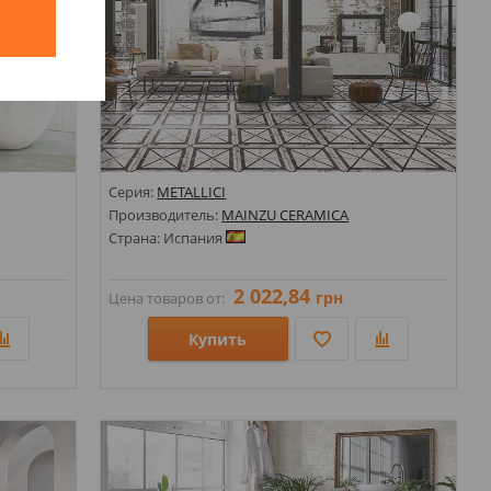
й
Серия:
METALLICI
Производитель:
MAINZU CERAMICA
Страна: Испания
2 022,84
грн
Цена товаров от:
Купить
Размеры: 200х200;
Стили: Геометрия, орнамент; Под камень;
Цвета: