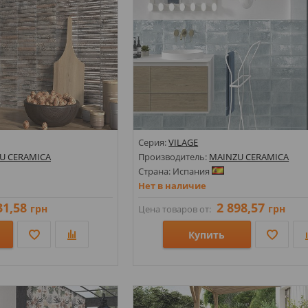
Серия:
VILAGE
U CERAMICA
Производитель:
MAINZU CERAMICA
Страна: Испания
Нет в наличие
31,58
2 898,57
грн
грн
Цена товаров от:
Купить
Размеры: 100х300;
амент;
Стили: Кабанчик; Под кирпич;
Цвета: