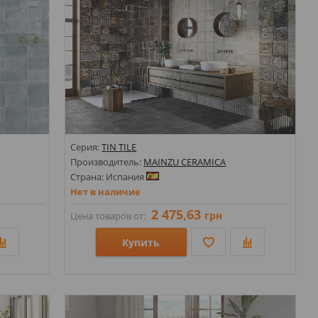
Серия:
TIN TILE
Производитель:
MAINZU CERAMICA
Страна: Испания
Нет в наличие
2 475,63
грн
Цена товаров от:
Купить
Размеры: 200х200;
Стили: Геометрия, орнамент; Под металл;
Цвета: