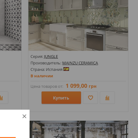
Серия:
JUNGLE
Производитель:
MAINZU CERAMICA
Страна: Испания
В наличии
1 099,00
грн
Цена товаров от:
Купить
Размеры: 100х300;
×
Стили: Под кирпич; С цветами, листочками;
Цвета: