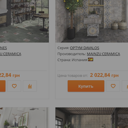
ONES
Серия:
OPTYM DAVALOS
U CERAMICA
Производитель:
MAINZU CERAMICA
Страна: Испания
22,84
2 022,84
грн
грн
Цена товаров от:
Купить
Размеры: 200х200;
амент; Под камень;
Стили: Под камень; Геометрия, орнаме
Цвета: