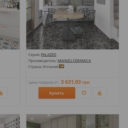
Серия:
PALAZZO
Производитель:
MAINZU CERAMICA
Страна: Испания
3 631,03
грн
Цена товаров от:
Купить
Размеры: 200х200;
Стили: Геометрия, орнамент; Под камень;
Цвета: