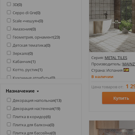
3D
(
0
)
Ceppo di Gre
(
0
)
Scale «чешуя»
(
0
)
Амазония
(
0
)
Геометрия, орнамент
(
23
)
Детская тематика
(
0
)
Зеркало
(
0
)
Серия:
METAL TILES
Кабанчик
(
1
)
Производитель:
MAINZ
Котто, рустик
(
1
)
Страна: Испания
В наличии
Кухонные атрибуты
(
0
)
1 2
Мозаика
(
0
)
Цена товаров от:
Назначение
Моноколор
(
2
)
Купить
Декорация напольная
(
13
)
Морская тематика
(
0
)
Декорация настенная
(
19
)
Оникс
(
0
)
Размеры: 200х200х8;
Плитка в коридор
(
6
)
Патагония
(
0
)
Стили: Геометрия, орн
Плитка для балкона
(
0
)
Под бетон
(
4
)
Цвета:
Плитка для бассейна
(
0
)
Под гальку
(
0
)