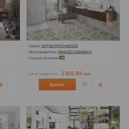
Серия:
OPTYM PATCHWOOD
Производитель:
MAINZU CERAMICA
Страна: Испания
2 022,84
грн
Цена товаров от:
Купить
Размеры: 200х200;
нь;
Стили: Геометрия, орнамент; Под дерево; Под ламинат;
Цвета: