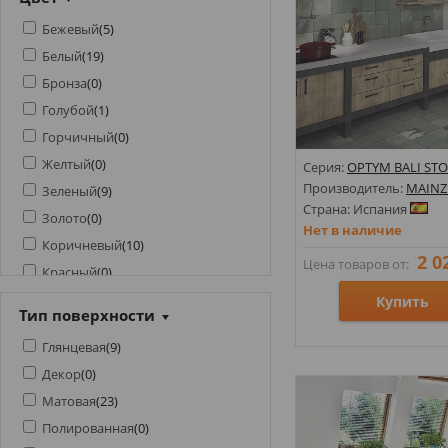
ATRIUM
(
5
)
Турция
(
0
)
Бежевый
(
5
)
ATRIVM
(
1
)
Украина
(
0
)
Белый
(
19
)
AZTECA
(
38
)
Чехия
(
0
)
Бронза
(
0
)
AZULEJOS BENADRESA
(
37
)
Голубой
(
1
)
AZULEV
(
4
)
Горчичный
(
0
)
AZULIBER
(
3
)
Желтый
(
0
)
Серия:
OPTYM BALI ST
AZULINDUS&MARTI
(
4
)
Производитель:
MAINZ
Зеленый
(
9
)
AZUVI
(
18
)
Страна: Испания
Золото
(
0
)
BALDOCER
(
116
)
Нет в наличие
Коричневый
(
10
)
BELMAR CERAMICAS
(
1
)
2 0
Цена товаров от:
Красный
(
0
)
BENISON
(
17
)
Мультиколор
(
16
)
Купить
BESTILE
(
14
)
Тип поверхности
Оранжевый
(
0
)
BIEN
(
9
)
Глянцевая
(
9
)
Под хром
(
0
)
Размеры: 200х200;
BIG SLABS BY NUOVOCORSO
(
16
)
Декор
(
0
)
Стили: Геометрия, орн
Розовый
(
1
)
BLUSTYLE
(
1
)
Матовая
(
23
)
Цвета:
Салатовый
(
0
)
BOTTEGA
(
2
)
Полированная
(
0
)
Серый
(
10
)
CAESAR
(
1
)