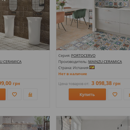
Серия:
PORTOCERVO
U CERAMICA
Производитель:
MAINZU CERAMICA
Страна: Испания
Нет в наличие
99,00
3 098,38
грн
грн
Цена товаров от:
Купить
Размеры: 200х200х9;
амент; Под бетон;
Стили: Геометрия, орнамент; Пэчворк;
Цвета: