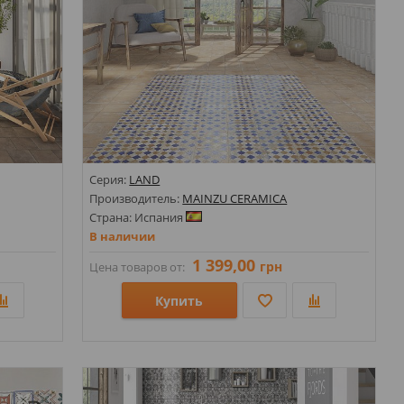
Серия:
LAND
Производитель:
MAINZU CERAMICA
Страна: Испания
В наличии
1 399,00
грн
Цена товаров от:
Купить
Размеры: 200х200х8;
;
Стили: Геометрия, орнамент; Под бетон; Пэчворк;
Цвета: