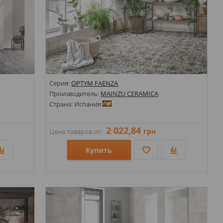
Серия:
OPTYM FAENZA
Производитель:
MAINZU CERAMICA
Страна: Испания
2 022,84
грн
Цена товаров от:
Купить
Размеры: 200х200;
нт;
Стили: Под камень; Геометрия, орнамент;
Цвета: