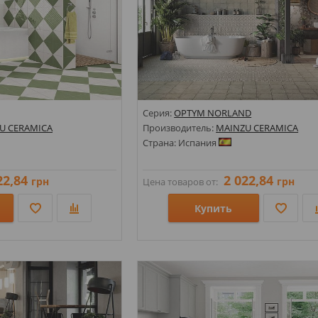
Серия:
OPTYM NORLAND
U CERAMICA
Производитель:
MAINZU CERAMICA
Страна: Испания
22,84
2 022,84
грн
грн
Цена товаров от:
Купить
Размеры: 200х200;
амент; Черно-Белый;
Стили: Геометрия, орнамент; Под каме
Цвета: