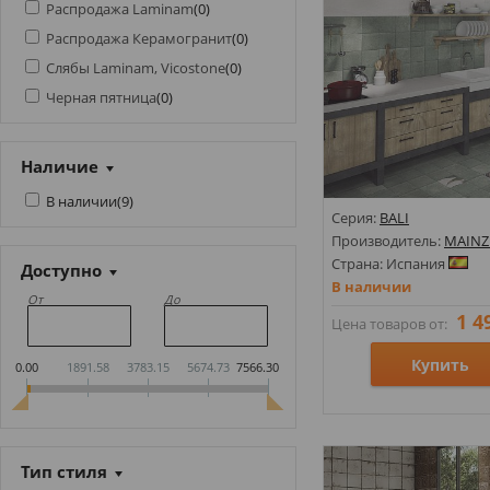
Распродажа Laminam
(
0
)
Распродажа Керамогранит
(
0
)
Слябы Laminam, Vicostone
(
0
)
Черная пятница
(
0
)
Наличие
В наличии
(
9
)
Серия:
BALI
Производитель:
MAINZ
Страна: Испания
Доступно
В наличии
От
До
1 4
Цена товаров от:
Купить
0.00
1891.58
3783.15
5674.73
7566.30
Размеры: 200х200х8;
Стили: Геометрия, орн
Тип стиля
Цвета: