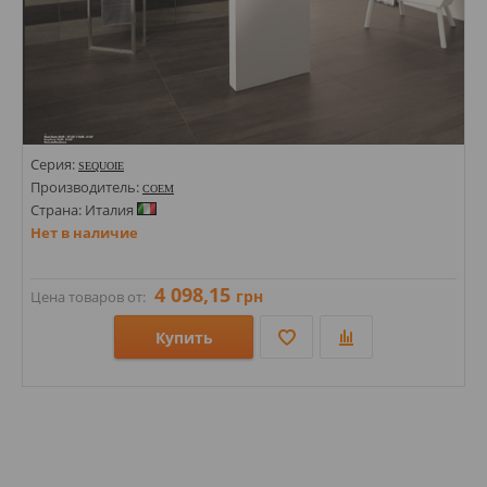
Серия:
SEQUOIE
Производитель:
COEM
Страна: Италия
Нет в наличие
4 098,15
грн
Цена товаров от:
Купить
Размеры: 45х90;
Стили: Под дерево;
Цвета: