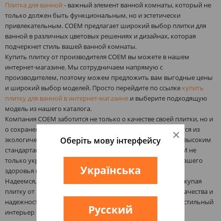
Плитка для ванной
- важный элемент ванной комнаты, который не
только должен быть функциональным, но и эстетически
привлекательным. COEM предлагает широкий выбор плитки для
ванной в различных цветовых решениях и дизайнах, которая
подчеркнет стиль вашей ванной комнаты.
Купить плитку от производителя COEM вы можете в нашем
интернет-магазине. Мы сотрудничаем напрямую с
производителем, поэтому можем предложить вам выгодные цены
и широкий выбор моделей. Просто перейдите по ссылке
купить
плитку для ванной в интернет-магазине
и выберите подходящую
модель из нашего каталога.
Компания COEM заботится не только о качестве своей плитки, но и
о сохранении окружающей среды. Вся плитка производится из
×
Оберіть мову інтерфейсу
экологически чистых материалов и соответствует самым высоким
стандартам. Вы можете быть уверены, что плитка от COEM не
только украсит ваш интерьер, но и будет безопасна для вашего
Українська
здоровья и здоровья ваших близких.
Надеемся, что наше предложение заинтересовало вас. Покупая
плитку от производителя COEM, вы получаете гарантию качества и
надежности, а также возможность создать уникальный и стильный
Русский
интерьер в вашем доме.