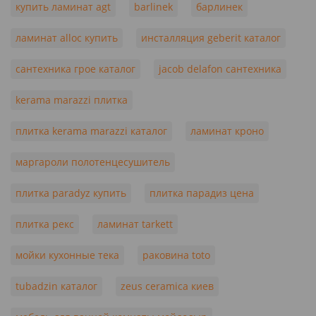
купить ламинат agt
barlinek
барлинек
ламинат alloc купить
инсталляция geberit каталог
сантехника грое каталог
jacob delafon сантехника
kerama marazzi плитка
плитка kerama marazzi каталог
ламинат кроно
маргароли полотенцесушитель
плитка paradyz купить
плитка парадиз цена
плитка рекс
ламинат tarkett
мойки кухонные тека
раковина toto
tubadzin каталог
zeus ceramica киев