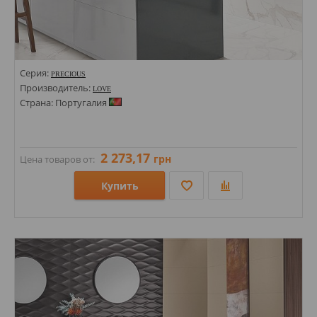
Серия:
PRECIOUS
Производитель:
LOVE
Страна: Португалия
2 273,17
грн
Цена товаров от:
Купить
Размеры: 350х1000; 350х350;
Стили: Под мрамор;
Цвета: