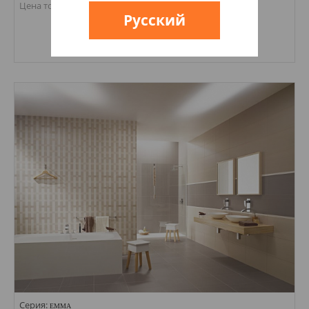
807,34
грн
Цена товаров от:
Русский
Купить
Размеры: 90х450; 450х450; 225х450; 30х450;
Стили: С цветами, листочками; С полосами, волна; Геометрия, орнамент;
Цвета:
Серия:
EMMA