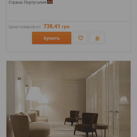
Страна: Португалия
738,41
грн
Цена товаров от:
Купить
Размеры: 50х225; 220х750; 225х450; 450х450;
Стили: С полосами, волна; Мозаика;
Цвета: