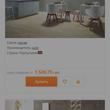
Серия:
NATURE
Производитель:
LOVE
Страна: Португалия
1 520,73
грн
Цена товаров от:
Купить
Размеры: 156х612;
Стили: Под дерево; Под ламинат;
Цвета: