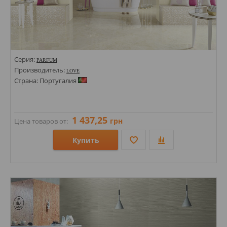
Серия:
PARFUM
Производитель:
LOVE
Страна: Португалия
1 437,25
грн
Цена товаров от:
Купить
Размеры: 225х450; 350х1000;
Стили: С Вензелями; С полосами, волна;
Цвета: