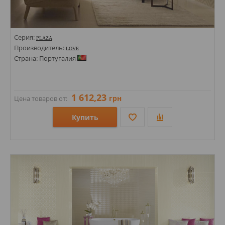
Серия:
PLAZA
Производитель:
LOVE
Страна: Португалия
1 612,23
грн
Цена товаров от:
Купить
Размеры: 350х700; 450х450;
Стили: С полосами, волна; Под камень;
Цвета: