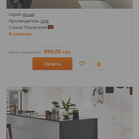
Серия:
SPLASH
Производитель:
LOVE
Страна: Португалия
В наличии
999,00
грн
Цена товаров от:
Купить
Размеры: 350х1000;
Стили: С полосами, волна;
Цвета: