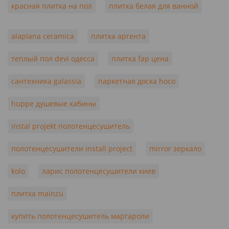
красная плитка на пол
плитка белая для ванной
alaplana ceramica
плитка аргента
теплый пол devi одесса
плитка fap цена
сантехника galassia
паркетная доска hoco
huppe душевые кабины
instal projekt полотенцесушитель
полотенцесушители install project
mirror зеркало
kolo
ларис полотенцесушители киев
плитка mainzu
купить полотенцесушитель маргароли