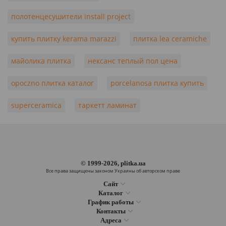
полотенцесушители install project
купить плитку kerama marazzi
плитка lea ceramiche
майолика плитка
нексанс теплый пол цена
opoczno плитка каталог
porcelanosa плитка купить
superceramica
таркетт ламинат
© 1999-2026, plitka.ua
Все права защищены законом Украины об авторском праве
Сайт
Каталог
График работы
Контакты
Адреса