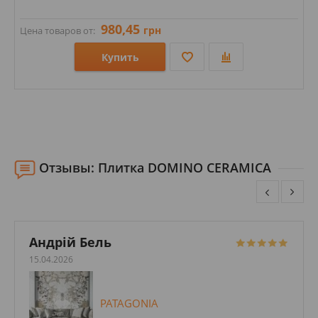
980,45
грн
Цена товаров от:
Купить
Размеры: 50х333; 333х500; 333х333; 35х333;
Стили: Геометрия, орнамент; Под камень; Под мозаику;
Цвета:
Отзывы: Плитка DOMINO CERAMICA
Андрій Бель
15.04.2026
PATAGONIA