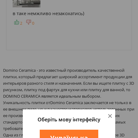
в таке немжливо незакохатись)
2
0
Domino Ceramica - это известный производитель качественной
плитки, который предлагает широкий ассортимент продукции для
интерьеров разного стиля и назначения. Если вы ищете плитку с 3D
рисунком, плитку под фартук для кухни или плитку для ванной, то
DOMINO CERAMICA является идеальным выбором.
Уникальность плитки отDomino Ceramica заключается не только в
ее внешнем виде, но и в качестве материалов, использованных при
×
ее производстве. Компания придерживается самых высоких
Оберіть мову інтерфейсу
стандартов качества, чтобы удовлетворить потребности самых
требовательных покупателей.
Одна из главных особенностей плитки Domino Ceramica - ее 3D