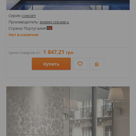
Серия:
CONCEPT
Производитель:
DOMINO CERAMICA
Страна: Португалия
Нет в наличие
1 847,21
грн
Цена товаров от:
Купить
Размеры: 200/124/74х600;
Стили: Моноколор;
Цвета: