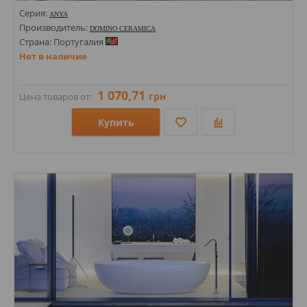
Серия:
ANYA
Производитель:
DOMINO CERAMICA
Страна: Португалия
Нет в наличие
1 070,71
грн
Цена товаров от:
Купить
Размеры: 200х600; 333х333;
Стили: Моноколор; С цветами, листочками;
Цвета: