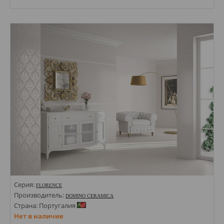
Размеры: 65х500; 333х500; 333х333; 30х500; 120х200;
Стили: С цветами, листочками; С полосами, волна;
Цвета:
Серия:
FLORENCE
Производитель:
DOMINO CERAMICA
Страна: Португалия
Нет в наличие