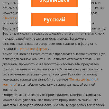
Українська
рисунок. Этот тип плитки создает интересный эффект глубины и
объема, делая ваш интерьер уникальным и привлекательным. Вы
можете найти плитку с 3D рисунком на нашем сайте в разделе
"Плитка с 3D рисунком"
.
Русский
Если вы обновляете кухню и ищете подходящую плитку для
фартука, Domino Ceramica также имеет большой выбор. Плитка под
фартук для кухни не только защищает стены от пятен и влаги, но и
придает вашей кухне элегантность и стиль. Вы можете
ознакомиться с нашим ассортиментом плитки для фартука на
странице
"Плитка под фартук"
.
Компания Domino Ceramica также предлагает высококачественную
плитку для ванной комнаты. Наша плитка отличается стильным
дизайном, прочностью и влагоустойчивостью. Мы предлагаем
плитку для ванной, изготовленную в Украине, которая сочетает в
себе отличное качество и доступную цену. Просмотрите нашу
коллекцию плитки для ванной на странице
"Плитка для ванной
комнаты"
и вы найдете идеальную плитку для вашей ванной
комнаты.
Оформив заказ на плитку от производителя Domino Ceramica, вы
можете быть уверены, что получите продукцию высочайшего
качества. Благодаря использованию самых передовых технологий