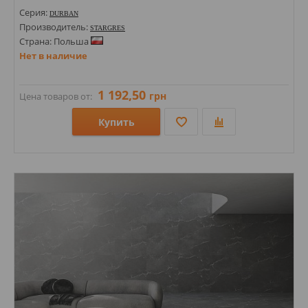
Серия:
DURBAN
Производитель:
STARGRES
Страна: Польша
Нет в наличие
1 192,50
грн
Цена товаров от:
Купить
Размеры: 600х600х9;
Стили: Под бетон;
Цвета: