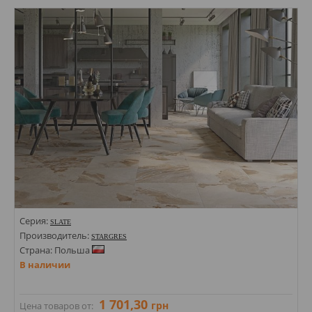
Стили: Под бетон; Под камень;
Цвета:
Серия:
SLATE
Производитель:
STARGRES
Страна: Польша
В наличии
1 701,30
грн
Цена товаров от: