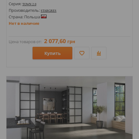
Серия:
TOWN 2.0
Производитель:
STARGRES
Страна: Польша
Нет в наличие
2 077,60
грн
Цена товаров от:
Купить
Размеры: 600х600х20; 600х1200; 600х600; 900х900х20; 600х1195х20; 600х1200х20;
Стили: Под бетон; Под камень;
Цвета: