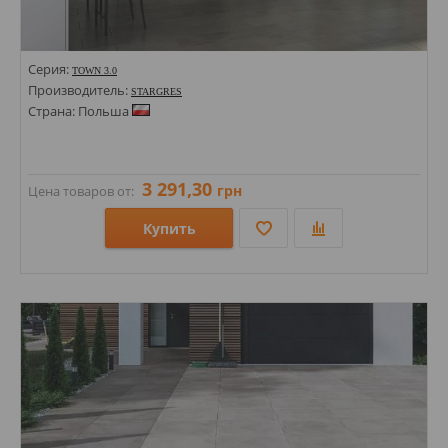
Серия:
TOWN 3.0
Производитель:
STARGRES
Страна: Польша
3 291,30
грн
Цена товаров от:
Купить
Размеры: 600х600х30;
Стили: Под бетон; Под камень;
Цвета: