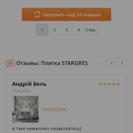
Размеры: 600х600х20;
Стили: Под бетон; Под камень;
Загрузить еще 24 товаров
Цвета:
1
2
3
4
След.
Отзывы: Плитка STARGRES
Андрій Бель
15.04.2026
PATAGONIA
в таке немжливо незакохатись)