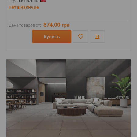
Страна: Польша
Нет в наличие
874,00
грн
Цена товаров от:
Купить
Размеры: 300х600;
Стили: Геометрия, орнамент;
Цвета: