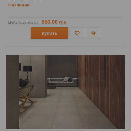
В наличии
860,00
грн
Цена товаров от:
Купить
Размеры: 590х590;
Стили: Под бетон;
Цвета: