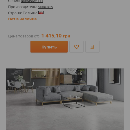
Серия:
BURNINGWOOD
Производитель:
STARGRES
Страна: Польша
Нет в наличие
1 415,10
грн
Цена товаров от:
Купить
Размеры: 600х1200;
Стили: Под дерево;
Цвета: