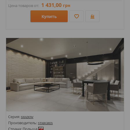
1 431,00
грн
Цена товаров от:
Купить
Размеры: 600х1200х10;
Стили: Под бетон;
Цвета:
Серия:
SHADOW
Производитель:
STARGRES
Страна: Польша