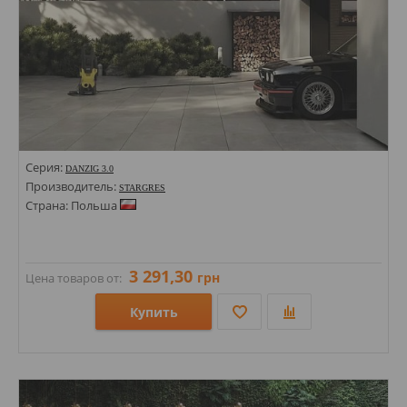
Серия:
DANZIG 3.0
Производитель:
STARGRES
Страна: Польша
3 291,30
грн
Цена товаров от:
Купить
Размеры: 900х900х30; 600х600х30;
Стили: Под бетон; Под камень; Под металл;
Цвета: