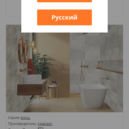
Купить
Русский
Размеры: 92х600х7;
Стили: Под дерево;
Цвета:
Серия:
ROYAL
Производитель:
STARGRES