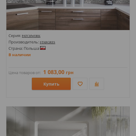
Серия:
PATCHWORK
Производитель:
STARGRES
Страна: Польша
В наличии
1 083,00
грн
Цена товаров от:
Купить
Размеры: 600х600х8;
Стили: Под бетон; Пэчворк;
Цвета: