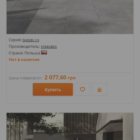
Серия:
DANZIG 2.0
Производитель:
STARGRES
Страна: Польша
Нет в наличие
2 077,60
грн
Цена товаров от:
Купить
Размеры: 600х600х20;
Стили: Под бетон; Под камень;
Цвета: