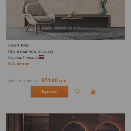
Серия:
PURE
Производитель:
STARGRES
Страна: Польша
В наличии
874,00
грн
Цена товаров от:
Купить
Размеры: 300х600;
Стили: Под бетон; Под камень; Под мрамор;
Цвета: