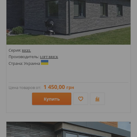
Серия:
RIGEL
Производитель:
LOFT BRICK
Страна: Украина
1 450,00
грн
Цена товаров от:
Купить
Размеры: 497х38х20;
Стили: Под кирпич;
Цвета: