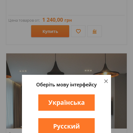
1 240,00
грн
Цена товаров от:
Купить
Размеры: 71х240; 235х71х15; 240х71х15;
Стили: Под кирпич;
Цвета:
×
Оберіть мову інтерфейсу
Українська
Русский