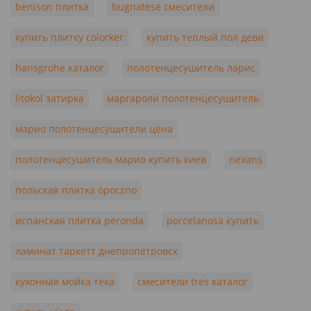
benison плитка
bugnatese смесители
купить плитку colorker
купить теплый пол деви
hansgrohe каталог
полотенцесушитель ларис
litokol затирка
маргароли полотенцесушитель
марио полотенцесушители цена
полотенцесушитель марио купить киев
nexans
польская плитка opoczno
испанская плитка peronda
porcelanosa купить
ламинат таркетт днепропетровск
кухонная мойка тека
смесители tres каталог