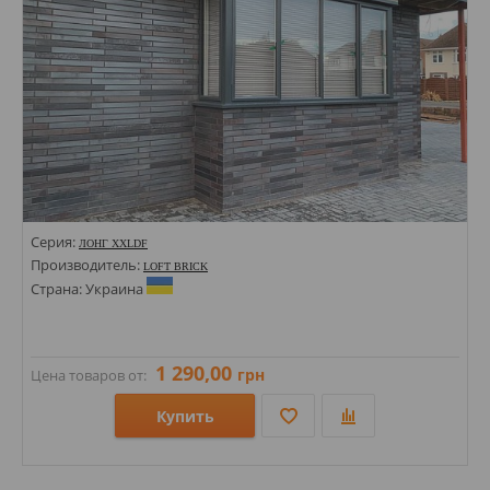
Серия:
ЛОНГ XXLDF
Производитель:
LOFT BRICK
Страна: Украина
1 290,00
грн
Цена товаров от:
Купить
Размеры: 52х490; 490х40х20; 397х70х17+397х35х17;