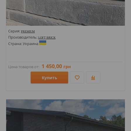
Серия:
PREMIUM
Производитель:
LOFT BRICK
Страна: Украина
1 450,00
грн
Цена товаров от:
Купить
Размеры: 400х71х18+400х35х18;
Стили: Под кирпич;
Цвета: