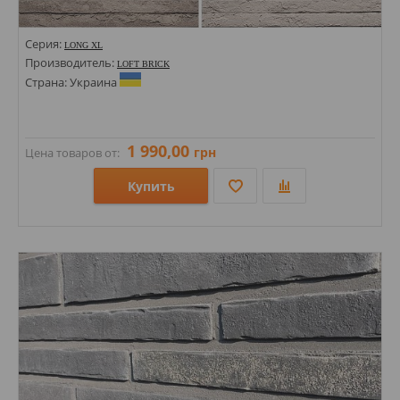
Серия:
LONG XL
Производитель:
LOFT BRICK
Страна: Украина
1 990,00
грн
Цена товаров от:
Купить
Размеры: 535х40х20;
Стили: Кабанчик; Под кирпич;
Цвета: