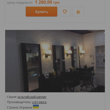
1 280,00
грн
Цена товаров от:
Купить
Размеры: 48х190; 210х45х14;
Стили: Под кирпич;
Цвета:
Серия:
БЕЛЬГИЙСКИЙ КИРПИЧ
Производитель:
LOFT BRICK
Страна: Украина