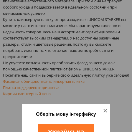
впечатление естественного материала. При этом она не требует
особого ухода и поддерживается в идеальном состоянии при
минимальных усилиях.
Купить клинкерную плитку от производителя UNICOM STARKER вы
можете у нас в интернет-магазине. Мы гарантируем качество и
надежность товаров. Весь наш ассортимент сертифицирован и
соответствует высоким стандартам. У нас доступны различные
размеры, стили и цветовые решения, поэтому вы сможете
подобрать именно то, что отвечает вашим потребностям и
предпочтениям.
Не упустите возможность преобразить фасад вашего дома с
помощью качественной плитки от фирмы UNICOM STARKER.
Посетите наш сайт и выберите свою идеальную плитку уже сегодня!
Фасадная облицовочная клинкерная плитка
Плитка под дерево коричневая
Кирпич клинкерный цена
×
Оберіть мову інтерфейсу
Українська