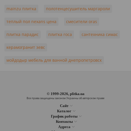
mainzu плитка
полотенцесушитель маргароли
теплый пол nexans цена
смесители oras
плитка парадис
плитка roca
сантехника симас
керамогранит зевс
мойдодыр мебель для ванной днепропетровск
© 1999-2026, plitka.ua
Все права защищены законом Украины об авторском праве
Сайт
Каталог
График работы
Контакты
Адреса