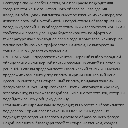
Благодаря своим особенностям, она прекрасно подходит для
создания утонченного и стильного образа вашего здания.
Фасадная облицовочная плитка имеет основание из клинкера, что
делает ее прочной и устойчивой к воздействию неблагоприятных
погодных условий. Она обладает отличными теплоизоляционными
свойствами, поэтому ваш дом будет сохранять комфортную
температуру даже в холодное время года. Кроме того, клинкерная
плитка устойчива к ультрафиолетовым лучам, не выгорает на
солнце и не выцветает со временем.
UNICOM STARKER предлагает клиентам широкий выбор фасадной
облицовочной клинкерной плитки различных стилей и цветовых
решений. Если вы предпочитаете классический стиль, мы можем
предложить вам плитку под кирпич. Кирпич клинкерный цена
идеально имитирует натуральный кирпич, придавая вашему
фасаду элегантность и привлекательность. Благодаря широкому
ассортименту, вы сможете подобрать именно тот оттенок, который
подойдет к вашему общему дизайну.
Если наличие кирпича вам не подходит, вы можете выбрать плитку
под дерево. Коричневая плитка UNICOM STARKER идеально
подходит для создания теплого и уютного образа вашего фасада.
Подобная плитка, благодаря своей текстуре и оттенкам, создает