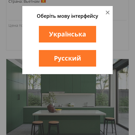
Страна: Вьетнам
×
Оберіть мову інтерфейсу
236 401,20
грн
Цена товаров от:
Українська
Купить
Размеры: 1400х3000х20;
Русский
Стили: Под камень; Под мрамор;
Цвета: