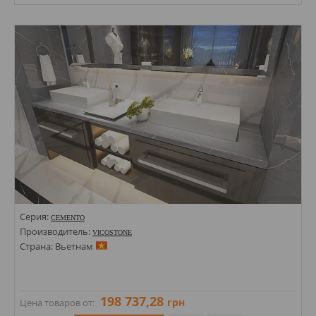
Размеры: 1400х3000х20;
Стили: Под камень; Под мрамор;
Цвета:
Серия:
CEMENTO
Производитель:
VICOSTONE
Страна: Вьетнам
198 737,28
грн
Цена товаров от: