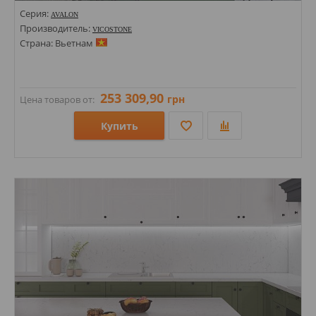
Серия:
AVALON
Производитель:
VICOSTONE
Страна: Вьетнам
253 309,90
грн
Цена товаров от:
Купить
Размеры: 1650х3300х20;
Стили: Под камень;
Цвета: