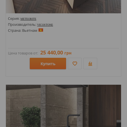
Серия:
METEORITE
Производитель:
VICOSTONE
Страна: Вьетнам
25 440,00
грн
Цена товаров от:
Купить
Размеры: 1400х3000х20;
Стили: Моноколор;
Цвета: