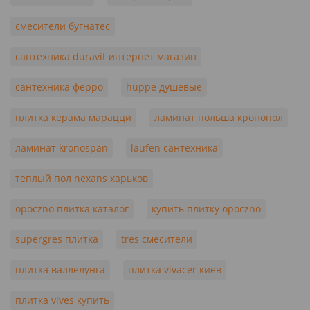
смесители бугнатес
сантехника duravit интернет магазин
сантехника ферро
huppe душевые
плитка керама марацци
ламинат польша кронопол
ламинат kronospan
laufen сантехника
теплый пол nexans харьков
opoczno плитка каталог
купить плитку opoczno
supergres плитка
tres смесители
плитка валлелунга
плитка vivacer киев
плитка vives купить