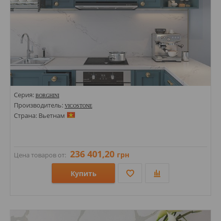
Серия:
BORGHINI
Производитель:
VICOSTONE
Страна: Вьетнам
236 401,20
грн
Цена товаров от:
Купить
Размеры: 1400х3000х20;
Стили: Под камень; Под мрамор;