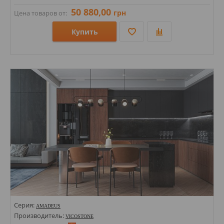
50 880,00
грн
Цена товаров от:
Купить
Размеры: 1400х3000х30;
Стили: Моноколор;
Цвета:
Серия:
AMADEUS
Производитель:
VICOSTONE