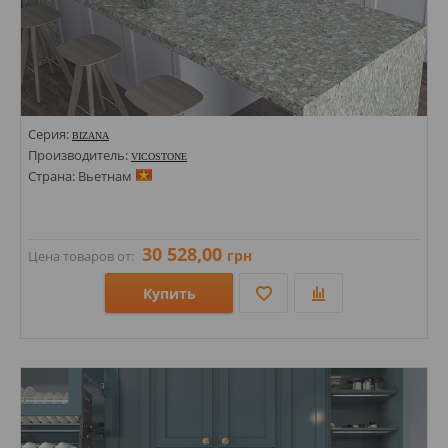
Серия:
BIZANA
Производитель:
VICOSTONE
Страна: Вьетнам
30 528,00
грн
Цена товаров от:
Купить
Размеры: 1400х3000х20;
Стили: Под камень; Терраццо;
Цвета: