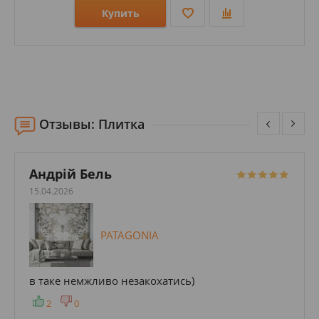
Купить
Размеры: 1400х3000х20;
Стили: Под камень; Под мрамор;
Цвета:
Отзывы: Плитка
Андрій Бель
15.04.2026
PATAGONIA
в таке немжливо незакохатись)
2
0