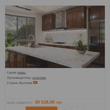
Размеры: 1400х3000х30;
Стили: Моноколор; Под бетон;
Цвета:
Серия:
SERRA
Производитель:
VICOSTONE
Страна: Вьетнам
30 528,00
грн
Цена товаров от: