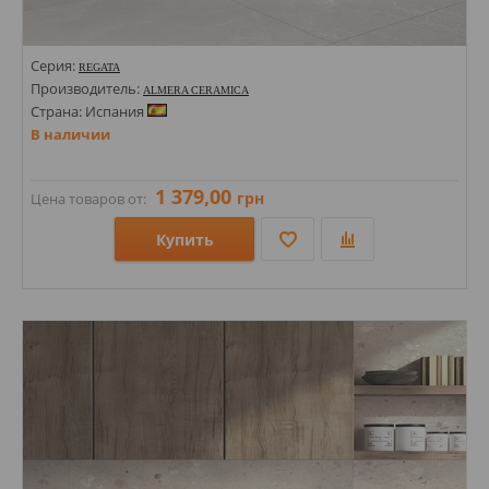
Серия:
REGATA
Производитель:
ALMERA CERAMICA
Страна: Испания
В наличии
1 379,00
грн
Цена товаров от:
Купить
Размеры: 1200х1200х9;
Стили: Под камень; Оникс; Под бетон; Под мрамор;
Цвета: