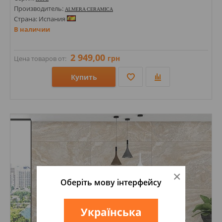
Производитель:
ALMERA CERAMICA
Страна: Испания
В наличии
2 949,00
грн
Цена товаров от:
Купить
Размеры: 250х60х8;
Стили: Под кирпич;
Цвета:
×
Оберіть мову інтерфейсу
Українська