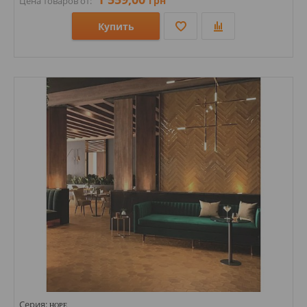
грн
Цена товаров от:
Купить
Размеры: 1200х600х9;
Стили: Под мрамор;
Цвета:
Серия:
HOPE