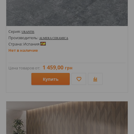
Серия:
URANTIS
Производитель:
ALMERA CERAMICA
Страна: Испания
Нет в наличие
1 459,00
грн
Цена товаров от:
Купить
Размеры: 1200х600х9;
Стили: Под бетон;
Цвета: