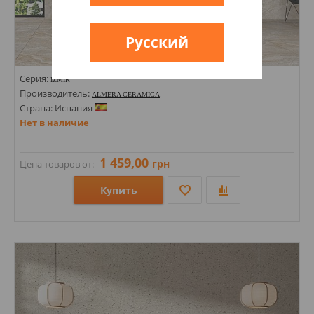
Русский
Серия:
IZMIR
Производитель:
ALMERA CERAMICA
Страна: Испания
Нет в наличие
1 459,00
грн
Цена товаров от:
Купить
Размеры: 1200х600х9;
Стили: Под камень;
Цвета: