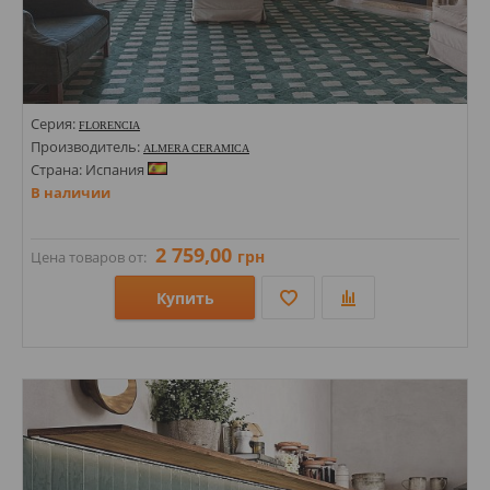
Серия:
FLORENCIA
Производитель:
ALMERA CERAMICA
Страна: Испания
В наличии
2 759,00
грн
Цена товаров от:
Купить
Размеры: 223х223х9;
Стили: Под камень; Геометрия, орнамент;
Цвета: