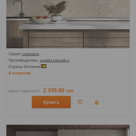
Серия:
SANMARCO
Производитель:
ALMERA CERAMICA
Страна: Испания
В наличии
2 339,00
грн
Цена товаров от:
Купить
Размеры: 1200х600х9;
Стили: Под камень; Терраццо; Под ткань;
Цвета: