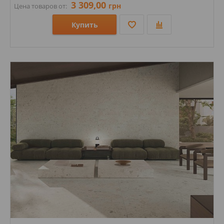
3 309,00
грн
Цена товаров от:
Купить
Размеры: 1200х600х8; 1200х1200х8;
Стили: Под мрамор;
Цвета: